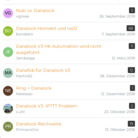
Nuki vs. Danalock
3
vgnsxe
26. September 2019
Danalock Homekit und ios12
68
bondskin
7. September 2019
Danalock V3 HK Automation wird nicht
11
ausgeführt
Jembalaja
12. März 2019
Danafob für Danalock V3
12
Martin62
28. Dezember 2018
Ring + Danalock
1
Nelessao
12. Dezember 2018
Danalock V3 -IFTTT Problem
2
s.uhl
23. Oktober 2018
Danalock Reichweite
19
Primavictrix
13. Oktober 2018