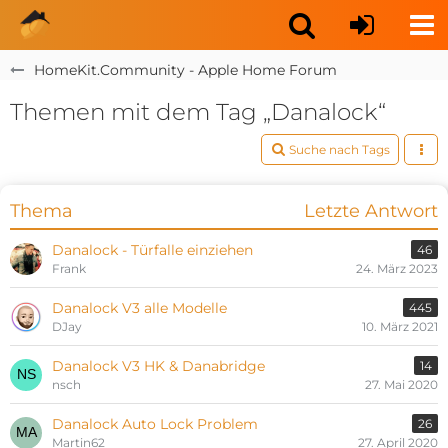
HomeKit.Community - Apple Home Forum
Themen mit dem Tag „Danalock“
Suche nach Tags
Thema
Letzte Antwort
Danalock - Türfalle einziehen
46
Frank
24. März 2023
Danalock V3 alle Modelle
445
DJay
10. März 2021
Danalock V3 HK & Danabridge
14
nsch
27. Mai 2020
Danalock Auto Lock Problem
26
Martin62
27. April 2020