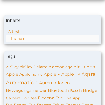
Inhalte
Artikel
Themen
Tags
Alexa
App
AirPlay
AirPlay 2
Alarm
Alarmanlage
Aqara
Apple
AppleTv
Apple TV
Apple home
Automation
Automationen
Bewegungsmelder
Bluetooth
Bridge
Bosch
Eve
Deconz
Camera
ConBee
Eve App
Eve Energy
Eve Thermo
Fehler
Fenster
Fibaro