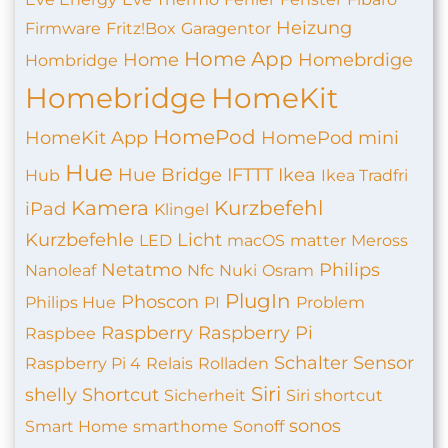
Heizung
Firmware
Fritz!Box
Garagentor
Home App
Home
Homebrdige
Hombridge
Homebridge
HomeKit
HomePod
HomeKit App
HomePod mini
Hue
Hue Bridge
IFTTT
Ikea
Hub
Ikea Tradfri
Kamera
Kurzbefehl
iPad
Klingel
Kurzbefehle
Licht
LED
macOS
matter
Meross
Netatmo
Philips
Nanoleaf
Nfc
Nuki
Osram
PlugIn
Phoscon
Philips Hue
PI
Problem
Raspberry
Raspberry Pi
Raspbee
Schalter
Sensor
Raspberry Pi 4
Relais
Rolladen
Siri
shelly
Shortcut
Sicherheit
Siri shortcut
sonos
Smart Home
smarthome
Sonoff