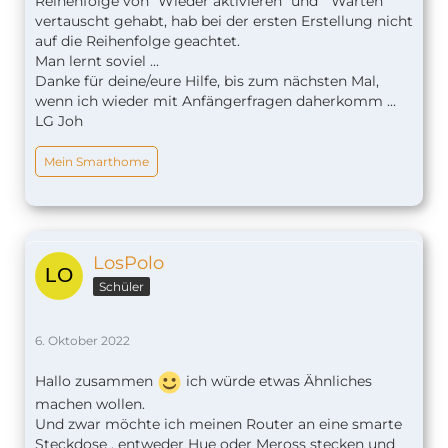
Reihenfolge von "Wieder aktivieren" und " Warten"
vertauscht gehabt, hab bei der ersten Erstellung nicht
auf die Reihenfolge geachtet.
Man lernt soviel ...
Danke für deine/eure Hilfe, bis zum nächsten Mal,
wenn ich wieder mit Anfängerfragen daherkomm ...
LG Joh
Mein Smarthome
LosPolo
Schüler
6. Oktober 2022
Hallo zusammen
ich würde etwas Ähnliches
machen wollen.
Und zwar möchte ich meinen Router an eine smarte
Steckdose , entweder Hue oder Meross stecken und