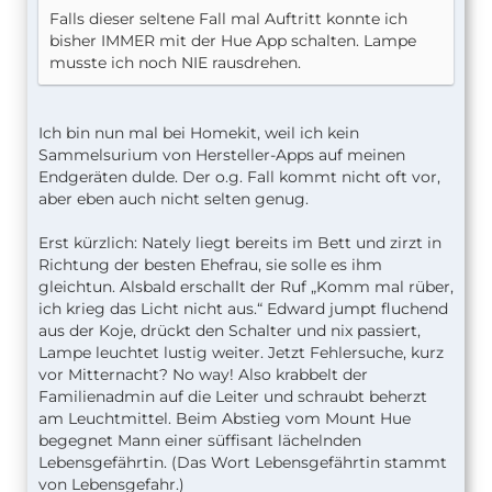
Falls dieser seltene Fall mal Auftritt konnte ich
bisher IMMER mit der Hue App schalten. Lampe
musste ich noch NIE rausdrehen.
Ich bin nun mal bei Homekit, weil ich kein
Sammelsurium von Hersteller-Apps auf meinen
Endgeräten dulde. Der o.g. Fall kommt nicht oft vor,
aber eben auch nicht selten genug.
Erst kürzlich: Nately liegt bereits im Bett und zirzt in
Richtung der besten Ehefrau, sie solle es ihm
gleichtun. Alsbald erschallt der Ruf „Komm mal rüber,
ich krieg das Licht nicht aus.“ Edward jumpt fluchend
aus der Koje, drückt den Schalter und nix passiert,
Lampe leuchtet lustig weiter. Jetzt Fehlersuche, kurz
vor Mitternacht? No way! Also krabbelt der
Familienadmin auf die Leiter und schraubt beherzt
am Leuchtmittel. Beim Abstieg vom Mount Hue
begegnet Mann einer süffisant lächelnden
Lebensgefährtin. (Das Wort Lebensgefährtin stammt
von Lebensgefahr.)