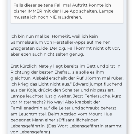
Falls dieser seltene Fall mal Auftritt konnte ich
bisher IMMER mit der Hue App schalten. Lampe
musste ich noch NIE rausdrehen.
Ich bin nun mal bei Homekit, weil ich kein
Sammelsurium von Hersteller-Apps auf meinen
Endgeräten dulde. Der o.g. Fall kommt nicht oft vor,
aber eben auch nicht selten genug.
Erst kürzlich: Nately liegt bereits im Bett und zirzt in
Richtung der besten Ehefrau, sie solle es ihm
gleichtun. Alsbald erschallt der Ruf „Komm mal rüber,
ich krieg das Licht nicht aus.“ Edward jumpt fluchend
aus der Koje, drückt den Schalter und nix passiert,
Lampe leuchtet lustig weiter. Jetzt Fehlersuche, kurz
vor Mitternacht? No way! Also krabbelt der
Familienadmin auf die Leiter und schraubt beherzt
am Leuchtmittel. Beim Abstieg vom Mount Hue
begegnet Mann einer süffisant lächelnden
Lebensgefährtin. (Das Wort Lebensgefährtin stammt
von Lebensgefahr.)