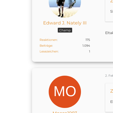
Z
S
Edward J. Nately III
Champ
Elta
Reaktionen
175
Beiträge
1.094
Lesezeichen
1
2. F
Z
E