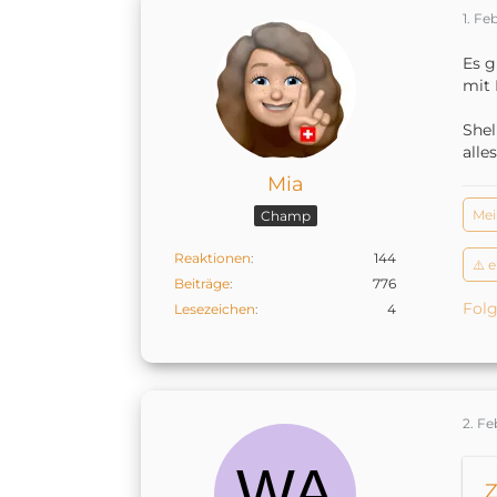
1. Fe
Es g
mit 
Shel
alle
Mia
Mei
Champ
Reaktionen
144
⚠️ 
Beiträge
776
Folg
Lesezeichen
4
2. F
Z