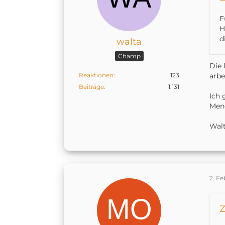
F
H
d
walta
Champ
Die 
Reaktionen
123
arbe
Beiträge
1.131
Ich 
Meng
Wal
2. F
Z