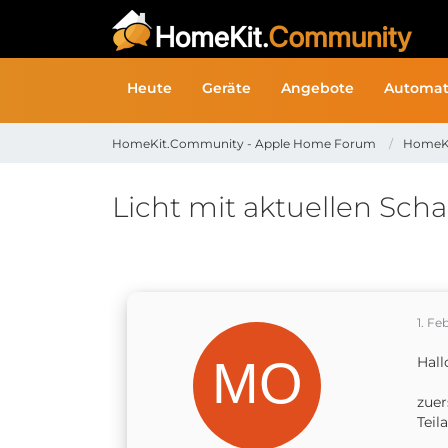
Heute
Geräte
Angebote
Automat
HomeKit.Community - Apple Home Forum
HomeK
Licht mit aktuellen Sc
1. Fe
Hall
zuer
Teil