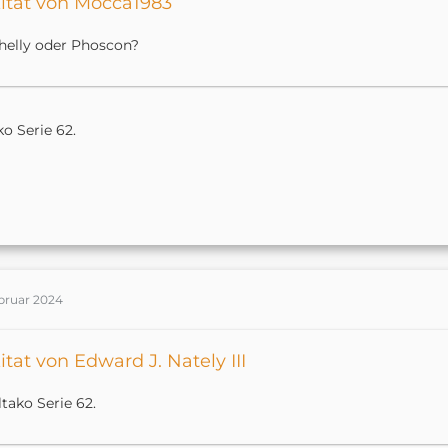
itat von Mocca1983
helly oder Phoscon?
ko Serie 62.
ebruar 2024
itat von Edward J. Nately III
ltako Serie 62.