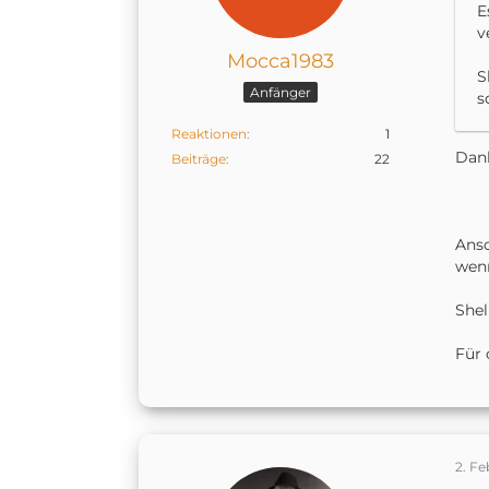
E
v
Mocca1983
S
Anfänger
s
Reaktionen
1
Dank
Beiträge
22
Ansc
wenn
Shel
Für 
2. F