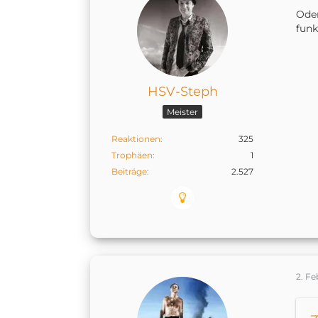
Oder
funk
HSV-Steph
Meister
Reaktionen
325
Trophäen
1
Beiträge
2.527
2. F