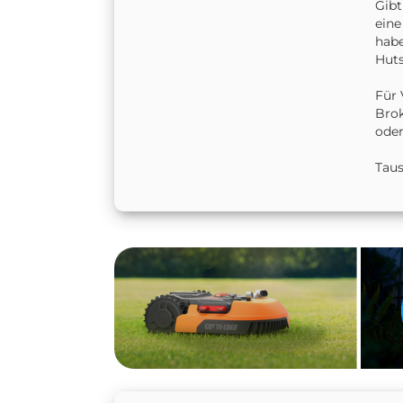
Gibt
eine
habe
Huts
Für 
Brok
oder
Taus