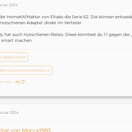
bruar 2024
ibt HomeKit/Matter von Eltako die Serie 62. Die können entwed
Hutschienen Adapter direkt im Verteiler.
ly hat auch Hutschienen-Relais. Diese könntest du 1:1 gegen di
s smart machen.
n Apple Home
elektrotechnische Arbeiten ⚠️
e mir… 📲
ebruar 2024
itat von Mocca1983