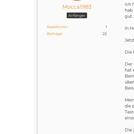
ich 
Mocca1983
hab 
Anfänger
gut 
Reaktionen
1
In H
Beiträge
22
Jetz
Die 
Der 
hat 
Beim
über
Beis
Mein
die 
Tast
einz
Die 