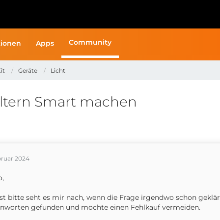
Community
ionen
Apps
it
Geräte
Licht
haltern Smart machen
bruar 2024
o,
st bitte seht es mir nach, wenn die Frage irgendwo schon geklä
anworten gefunden und möchte einen Fehlkauf vermeiden.