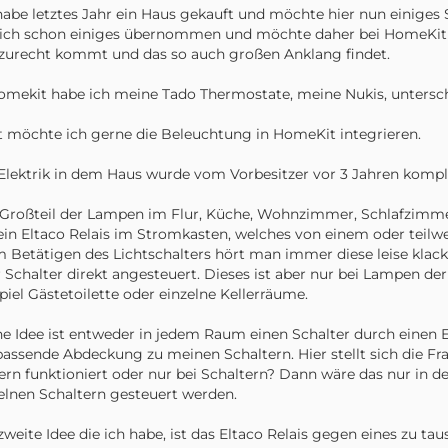
habe letztes Jahr ein Haus gekauft und möchte hier nun einig
ich schon einiges übernommen und möchte daher bei HomeKit bl
zurecht kommt und das so auch großen Anklang findet.
omekit habe ich meine Tado Thermostate, meine Nukis, untersch
t möchte ich gerne die Beleuchtung in HomeKit integrieren.
Elektrik in dem Haus wurde vom Vorbesitzer vor 3 Jahren komple
Großteil der Lampen im Flur, Küche, Wohnzimmer, Schlafzimmer
ein Eltaco Relais im Stromkasten, welches von einem oder teilw
 Betätigen des Lichtschalters hört man immer diese leise klacke
 Schalter direkt angesteuert. Dieses ist aber nur bei Lampen der
piel Gästetoilette oder einzelne Kellerräume.
e Idee ist entweder in jedem Raum einen Schalter durch einen E
passende Abdeckung zu meinen Schaltern. Hier stellt sich die F
ern funktioniert oder nur bei Schaltern? Dann wäre das nur in
elnen Schaltern gesteuert werden.
zweite Idee die ich habe, ist das Eltaco Relais gegen eines zu t