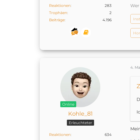
Wer 
Reaktionen
283
Trophäen
2
Ins
Beiträge
4.196
Hom
4. Ma
Z
D
Online
I
Kohle_81
Erleuchteter
Mein
Reaktionen
634