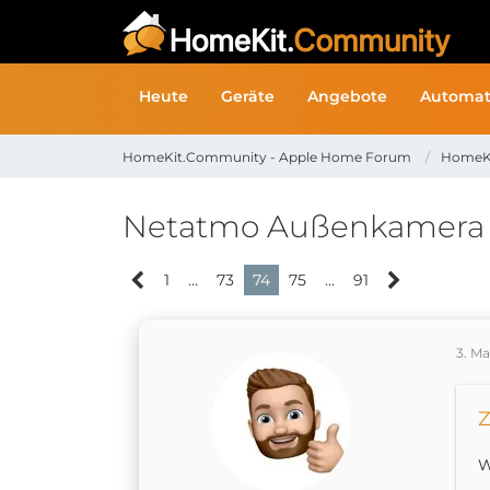
Heute
Geräte
Angebote
Automat
HomeKit.Community - Apple Home Forum
HomeK
Netatmo Außenkamera |
1
…
73
74
75
…
91
3. Ma
Z
W