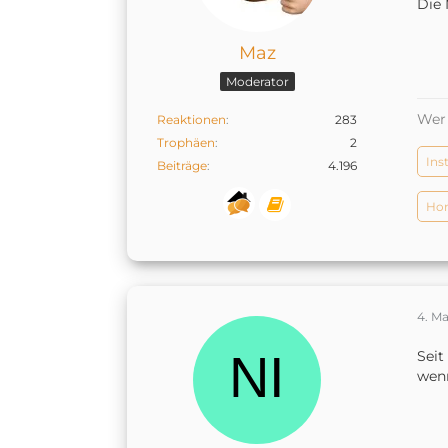
Die 
Maz
Moderator
Wer 
Reaktionen
283
Trophäen
2
Ins
Beiträge
4.196
Hom
4. Ma
Seit
wenn