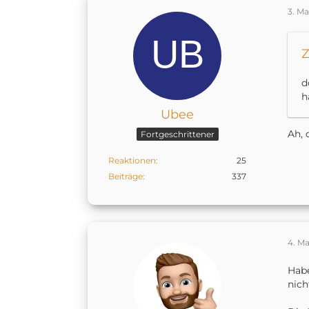
3. Ma
Z
d
h
Ubee
Ah, 
Fortgeschrittener
Reaktionen
25
Beiträge
337
4. Ma
Habe
nich