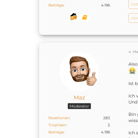
Ins
Beiträge
4.196
Hom
4. Ma
Also
Ist 
Ich 
Maz
Und 
Moderator
Bin 
Reaktionen
283
wiss
Trophäen
2
Beiträge
4.196
Ich 