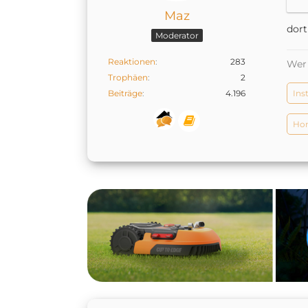
Maz
dort
Moderator
Reaktionen
283
Wer 
Trophäen
2
Beiträge
4.196
Ins
Hom