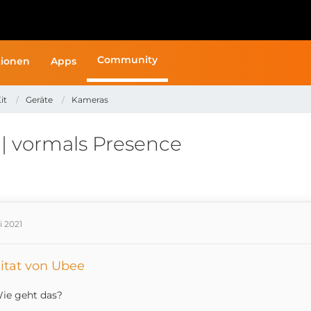
Community
ionen
Apps
it
Geräte
Kameras
 vormals Presence
i 2021
itat von Ubee
ie geht das?