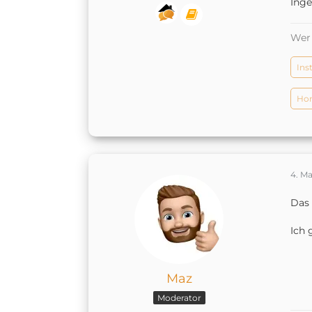
Inge
Wer 
Ins
Hom
4. Ma
Das 
Ich 
Maz
Moderator