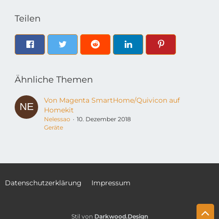
Teilen
Ähnliche Themen
Von Magenta SmartHome/Quivicon auf
Homekit
Nelessao
10. Dezember 2018
Geräte
Datenschutzerklärung
Impressum
Stil von
Darkwood.Design