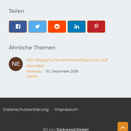
Teilen
Ähnliche Themen
Von Magenta SmartHome/Quivicon auf
Homekit
Nelessao
10. Dezember 2018
Geräte
Datenschutzerklärung
Impressum
Stil von
Darkwood.Design