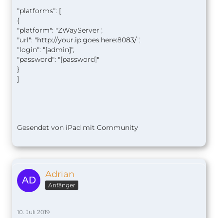
"platforms": [
{
"platform": "ZWayServer",
"url": "http://your.ip.goes.here:8083/",
"login": "[admin]",
"password": "[password]"
}
]
Gesendet von iPad mit Community
Adrian
Anfänger
10. Juli 2019