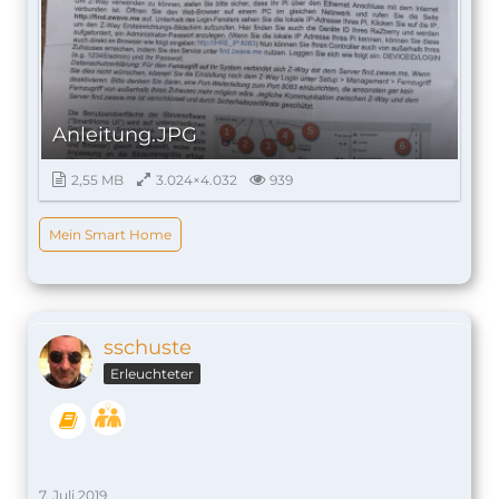
Anleitung.JPG
2,55 MB
3.024×4.032
939
Mein Smart Home
sschuste
Erleuchteter
7. Juli 2019