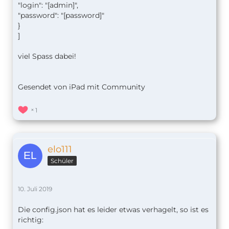
"login": "[admin]",
"password": "[password]"
}
]
viel Spass dabei!
Gesendet von iPad mit Community
1
elo111
Schüler
10. Juli 2019
Die config.json hat es leider etwas verhagelt, so ist es
richtig: