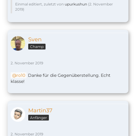
Einmal editiert, zuletzt von
upurkushun
(
2. November
2019
)
Sven
Champ
2. November 2019
ro10
Danke für die Gegenüberstellung. Echt
klasse!
Martin37
Anfänger
2. November 2019