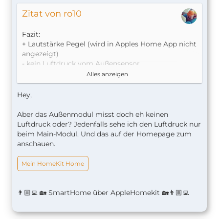
Zitat von ro10
Fazit:
+ Lautstärke Pegel (wird in Apples Home App nicht
angezeigt)
- kein Luftdruck vom Außensensor
- keine Daten vom Regenmesser
Alles anzeigen
- keine Daten vom Windmesser
- keine Statistiken und Graphen in Eve
Hey,
Aber das Außenmodul misst doch eh keinen
Luftdruck oder? Jedenfalls sehe ich den Luftdruck nur
beim Main-Modul. Und das auf der Homepage zum
anschauen.
Mein HomeKit Home
👨🏼‍💻 🏡 SmartHome über AppleHomekit 🏡👨🏼‍💻