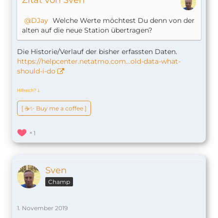
DJay
Welche Werte möchtest Du denn von der
alten auf die neue Station übertragen?
Die Historie/Verlauf der bisher erfassten Daten.
https://helpcenter.netatmo.com…old-data-what-
should-i-do
Hilfreich?
ↆ
[ ☕️✨ Buy me a coffee ]
1
Sven
Champ
1. November 2019