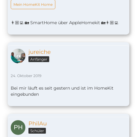
Mein HomeKit Home
👨🏼‍💻 🏡 SmartHome über AppleHomekit 🏡👨🏼‍💻
jureiche
Anfänger
24. Oktober 2019
Bei mir läuft es seit gestern und ist im HomeKit
eingebunden
PhilAu
Schüler