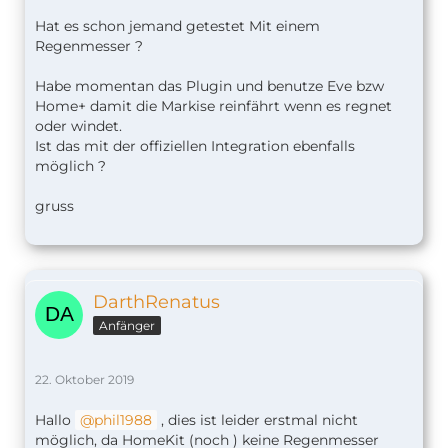
Anschließend erscheint unter HomeKit die
Luftfeuchtigkeit für den Innen- und Außenbereich,
Hat es schon jemand getestet Mit einem
die Temperatur, der CO2-Wert, die Luftqualität und
Regenmesser ?
der Batteriestand.
Interessant ist zudem ein in dem Zusammenhang
Habe momentan das Plugin und benutze Eve bzw
veröffentlichter
Blogbeitrag
von Netatmo.
Home+ damit die Markise reinfährt wenn es regnet
Demnach stattet der Hersteller bereits seit 2016
oder windet.
alle Wetterstationen mit dem MFi Chip für die
Ist das mit der offiziellen Integration ebenfalls
HomeKit Authentifizierung aus. An der
möglich ?
eigentlichen HomeKit Zertifizierung arbeitet
Netatmo jedoch erst seit Anfang des Jahres.
gruss
Netatmo Wetterstation
155,95€
DarthRenatus
Der Beitrag
Netatmo Wetterstation: HomeKit
Anfänger
Update offiziell ausgerollt
erschien zuerst auf
SmartApfel.de
.
22. Oktober 2019
Hallo
phil1988
, dies ist leider erstmal nicht
möglich, da HomeKit (noch ) keine Regenmesser