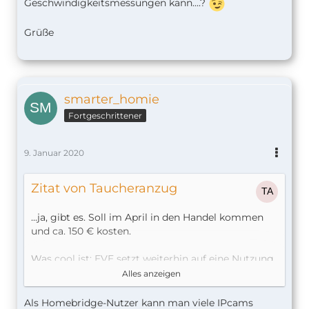
Geschwindigkeitsmessungen kann....?
Grüße
smarter_homie
Fortgeschrittener
9. Januar 2020
Zitat von Taucheranzug
...ja, gibt es. Soll im April in den Handel kommen
und ca. 150 € kosten.
Was cool ist: EVE setzt weiterhin auf eine Nutzung
OHNE den Zwang zu einer Registrierung oder gar
Alles anzeigen
zu einer weiteren (kostenpflichtigen) Hersteller-
Cloud, was fast alle anderen Hersteller tun.
Als Homebridge-Nutzer kann man viele IPcams