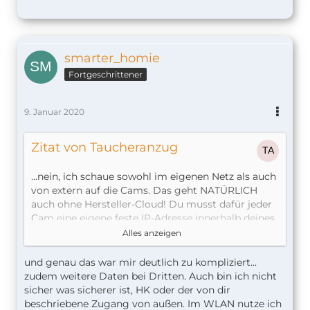
smarter_homie
Fortgeschrittener
9. Januar 2020
Zitat von Taucheranzug
...nein, ich schaue sowohl im eigenen Netz als auch
von extern auf die Cams. Das geht NATÜRLICH
auch ohne Hersteller-Cloud! Du musst dafür jeder
Cam eine eigene feste IP-Adresse innerhalb deines
Netzwerks geben und im Router pro Kamera eine
Alles anzeigen
Portweiterleitung auf jene IP-Adresse einrichten.
und genau das war mir deutlich zu kompliziert...
Und es empfiehlt sich wie gesagt, dass du dir eine
zudem weitere Daten bei Dritten. Auch bin ich nicht
DynDns-Adresse einrichtest (z.B. bei dyn.com,
sicher was sicherer ist, HK oder der von dir
wobei es dort nicht mehr gratis ist, es gibt aber
beschriebene Zugang von außen. Im WLAN nutze ich