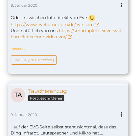
8. Januar 2020
Oder inzwischen Info direkt von Eve
https://www.evehome.com/de/eve-cam
Und natürlich von uns
https://smartapfel.de/eve-syst…
homekit-secure-video-vor/
Hilfreich?
ↆ
[ ☕️✨ Buy me a coffee ]
Taucheranzug
Fortgeschrittener
9. Januar 2020
...auf der EVE-Seite selbst steht nichtmal, dass das
Ding Infrarot, Lautsprecher und Mikro hat....