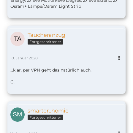
Energy/2x Eve Motion/Eve Degree/2x Eve Extend/2x
Osram+ Lampe/Osram Light Strip
Taucheranzug
Fortgeschrittener
10. Januar 2020
...klar, per VPN geht das natürlich auch.
G.
smarter_homie
Fortgeschrittener