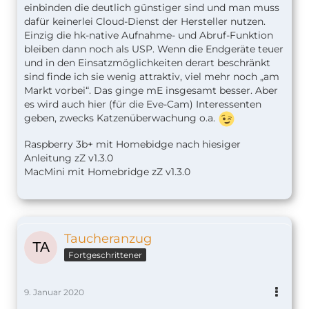
Stattdessen setzen sie rein auf die neue Apple-
einbinden die deutlich günstiger sind und man muss
Technik "Secure HomeKit Video", die allerdings
dafür keinerlei Cloud-Dienst der Hersteller nutzen.
mindestens den Apple-iCloud-Speicherplan mit
Einzig die hk-native Aufnahme- und Abruf-Funktion
200 GB voraussetzt.
bleiben dann noch als USP. Wenn die Endgeräte teuer
Ansonsten hat das Ding Lautsprecher und Mikro
und in den Einsatzmöglichkeiten derart beschränkt
integriert sowie ebenfalls einen Infrarot-
sind finde ich sie wenig attraktiv, viel mehr noch „am
Nachtsichtmodus.
Markt vorbei“. Das ginge mE insgesamt besser. Aber
es wird auch hier (für die Eve-Cam) Interessenten
Mehr Erst-Infos hier:
geben, zwecks Katzenüberwachung o.a.
https://heise.de/-4629692
Raspberry 3b+ mit Homebidge nach hiesiger
Grüße
Anleitung zZ v1.
3.0
MacMini mit Homebridge zZ v1.3.0
Taucheranzug
Fortgeschrittener
9. Januar 2020