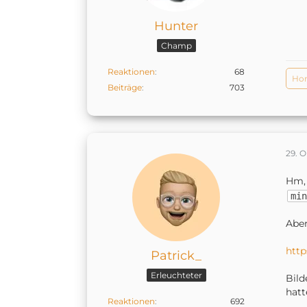
Hunter
Champ
Reaktionen
68
Ho
Beiträge
703
29. 
Hm,
min
Aber
http
Patrick_
Erleuchteter
Bild
hatt
Reaktionen
692