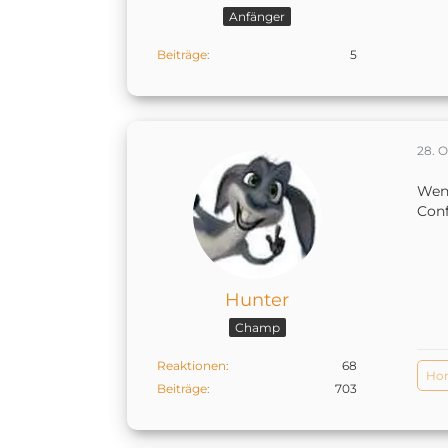
Anfänger
Beiträge
5
28. 
Wenn
Conf
Hunter
Champ
Reaktionen
68
Ho
Beiträge
703