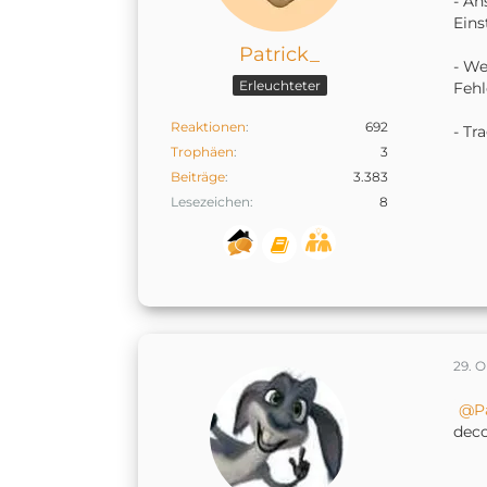
- An
Eins
Patrick_
- We
Erleuchteter
Fehl
Reaktionen
692
- Tr
Trophäen
3
Beiträge
3.383
Lesezeichen
8
29. 
P
deco