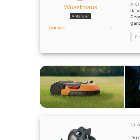
Als 
Wuselmaus
da i
Anfänger
Phot
ganz
Beiträge
5
Ei
28. 
Du m