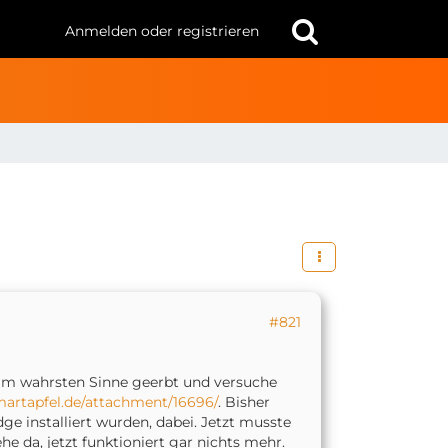
Anmelden oder registrieren
#821
 im wahrsten Sinne geerbt und versuche
artapfel.de/attachment/16696/
. Bisher
 installiert wurden, dabei. Jetzt musste
 da, jetzt funktioniert gar nichts mehr.