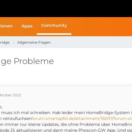
Community
ionen
Apps
ridge
Allgemeine Fragen
dge Probleme
Oktober 2022
o,
t muss ich mal schreiben. Hab leider mein HomeBridge-System
 reinzufuchsen
forum.smartapfel.de/attachment/16697/
forum.sm
n immer nur kleine Updates, die ohne Probleme über HomeBridge
Node.JS aktualisieren und dann meine Phoscon-GW App. Und siehe