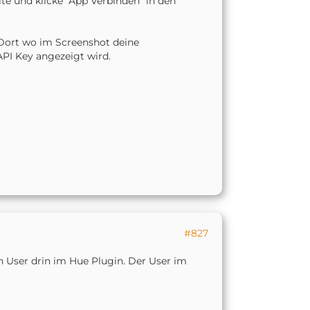
te und klicke "App Verbinden" in den
(Dort wo im Screenshot deine
API Key angezeigt wird.
#827
en User drin im Hue Plugin. Der User im