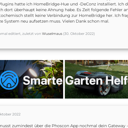
Plugins hatte ich HomeBridge-Hue und -DeConz installiert. Ich 
ch dort überhaupt keine Ahnung habe. Es Zeit folgende Fehler a
ochemisch stellt keine Verbindung zur HomeBridge her. Ich frage
e System neu aufsetzen muss. Vielen Dank schon mal.
nmal editiert, zuletzt von
Wuselmaus
(
30. Oktober 2022
)
Oktober 2022
usst zumindest ùber die Phoscon App nochmal dein Gateway -> 