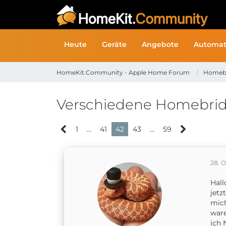
Heute
Geräte
Angebote
Automat
HomeKit.Community - Apple Home Forum
Homeb
Verschiedene Homebri
1
…
41
42
43
…
59
28. 
Hall
jetz
mich
ware
ich 