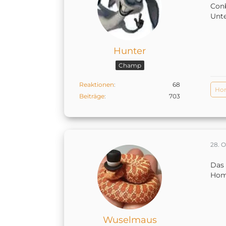
Con
Unte
Hunter
Champ
Reaktionen
68
Ho
Beiträge
703
28. 
Das 
Home
Wuselmaus