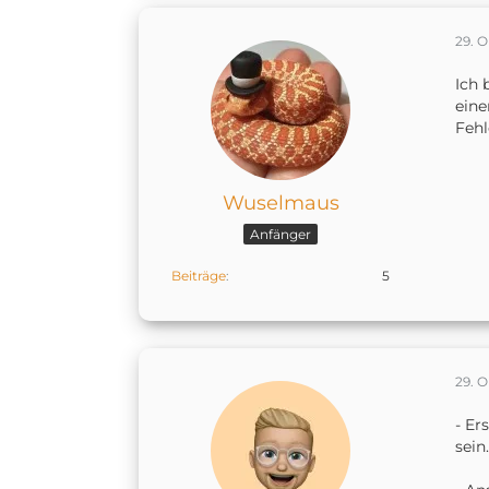
29. 
Ich 
eine
Fehl
Wuselmaus
Anfänger
Beiträge
5
29. 
- Er
sein.