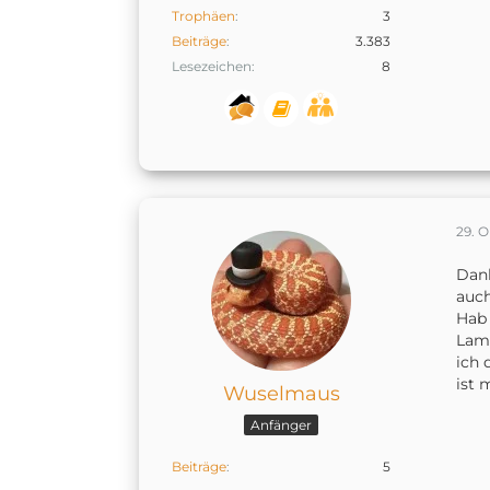
Trophäen
3
Beiträge
3.383
Lesezeichen
8
29. 
Dank
auch
Hab 
Lamp
ich 
ist 
Wuselmaus
Anfänger
Beiträge
5