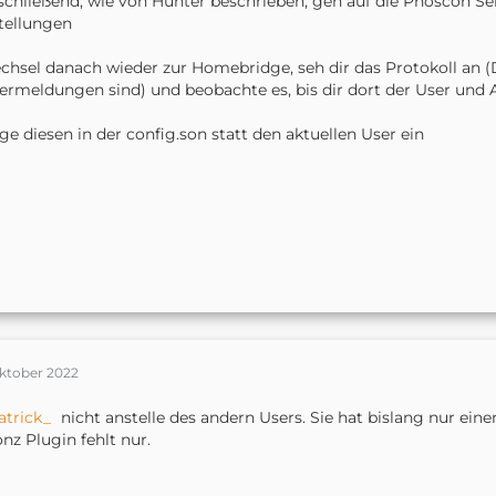
schließend, wie von Hunter beschrieben, geh auf die Phoscon Sei
tellungen
chsel danach wieder zur Homebridge, seh dir das Protokoll an 
ermeldungen sind) und beobachte es, bis dir dort der User und 
age diesen in der config.son statt den aktuellen User ein
Oktober 2022
atrick_
nicht anstelle des andern Users. Sie hat bislang nur ein
nz Plugin fehlt nur.