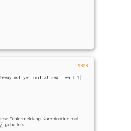
#828
teway not yet initialised - wait 1
e diese Fehlermeldung-Kombination mal
geholfen.
v