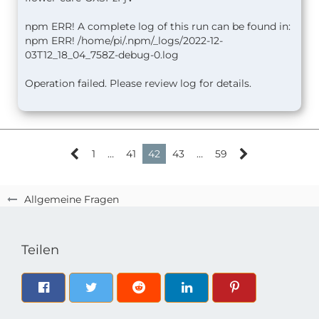
npm ERR! A complete log of this run can be found in:
npm ERR! /home/pi/.npm/_logs/2022-12-
03T12_18_04_758Z-debug-0.log
Operation failed. Please review log for details.
1
…
41
42
43
…
59
Allgemeine Fragen
Teilen