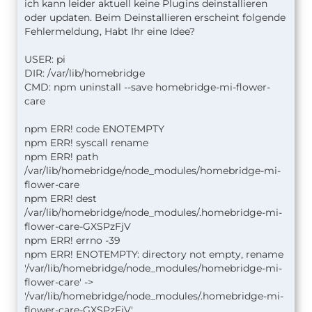
ich kann leider aktuell keine Plugins deinstallieren
oder updaten. Beim Deinstallieren erscheint folgende
Fehlermeldung, Habt Ihr eine Idee?
USER: pi
DIR: /var/lib/homebridge
CMD: npm uninstall --save homebridge-mi-flower-
care
npm ERR! code ENOTEMPTY
npm ERR! syscall rename
npm ERR! path
/var/lib/homebridge/node_modules/homebridge-mi-
flower-care
npm ERR! dest
/var/lib/homebridge/node_modules/.homebridge-mi-
flower-care-GXSPzFjV
npm ERR! errno -39
npm ERR! ENOTEMPTY: directory not empty, rename
'/var/lib/homebridge/node_modules/homebridge-mi-
flower-care' ->
'/var/lib/homebridge/node_modules/.homebridge-mi-
flower-care-GXSPzFjV'