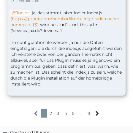
23. Februar 2018
Junior
ja, das stimmt, aber ind er index.js
(
https://github.com/bombadiltom…idge-rademacher-
homepilot
) wird aus "url" = url: this.url +
"/deviceajax.do?devices=1"
im configurationfile werden ja nur die Daten
eingetragen, die durch die index.js ausgeführt werden.
Ich verstehe zwar von der ganzen Thematik nicht
allzuviel, aber für das Plugin muss es ja irgendwo ein
programm o.ä. geben, dass definiert, was, wann, wie
zu machen ist. Das scheint die index.js zu sein, welche
durch die Plugin Installation auf der homebridge
installiert wird.
1
2
3
4
5
…
11
Geräte und Plugins