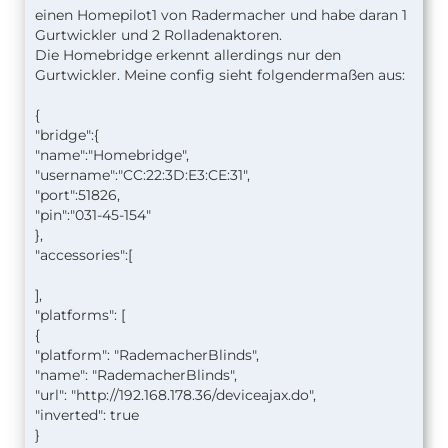
einen Homepilot1 von Radermacher und habe daran 1
Gurtwickler und 2 Rolladenaktoren.
Die Homebridge erkennt allerdings nur den
Gurtwickler. Meine config sieht folgendermaßen aus:
{
"bridge":{
"name":"Homebridge",
"username":"CC:22:3D:E3:CE:31",
"port":51826,
"pin":"031-45-154"
},
"accessories":[
],
"platforms": [
{
"platform": "RademacherBlinds",
"name": "RademacherBlinds",
"url": "http://192.168.178.36/deviceajax.do",
"inverted": true
}