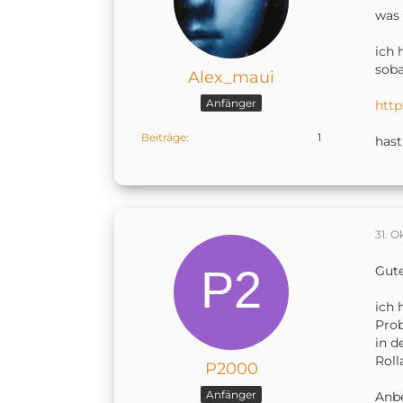
was 
ich 
soba
Alex_maui
Anfänger
htt
Beiträge
1
hast
31. O
Gut
ich 
Prob
in d
Roll
P2000
Anfänger
Anbe