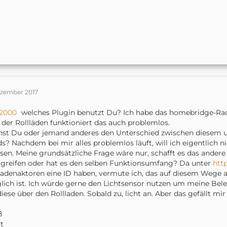
ezember 2017
2000
welches Plugin benutzt Du? Ich habe das homebridge-
 der Rollläden funktioniert das auch problemlos.
nst Du oder jemand anderes den Unterschied zwischen diesem
ds? Nachdem bei mir alles problemlos läuft, will ich eigentlich
en. Meine grundsätzliche Frage wäre nur, schafft es das ander
greifen oder hat es den selben Funktionsumfang? Da unter
http
ladenaktoren eine ID haben, vermute ich, das auf diesem Wege 
ich ist. Ich würde gerne den Lichtsensor nutzen um meine Be
diese über den Rollladen. Sobald zu, licht an. Aber das gefällt mir
ß
lt