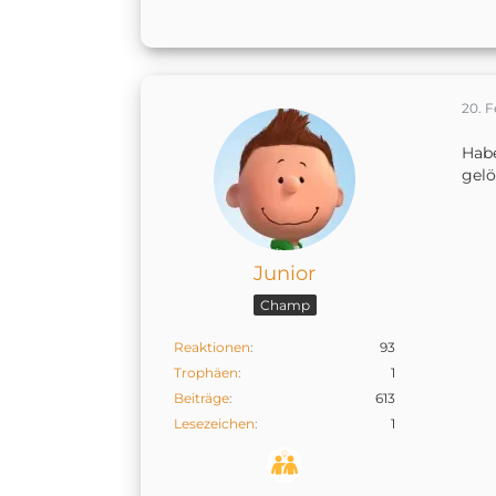
20. F
Habe
gelö
Junior
Champ
Reaktionen
93
Trophäen
1
Beiträge
613
Lesezeichen
1