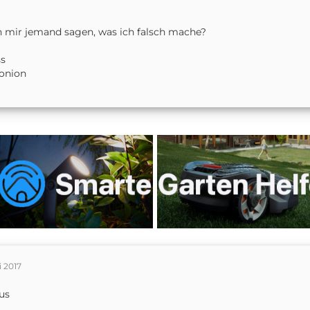
 mir jemand sagen, was ich falsch mache?
ss
onion
i 2017
us