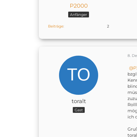
P2000
Anfänger
Beiträge
2
8. D
P
bzgl
Ken
blin
müss
zuzu
toralt
Roll
Gast
mögl
ich 
Gru
tora