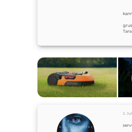
kann
gru
Tars
2. Jul
serv