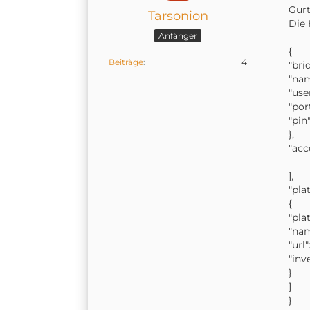
Gurt
Tarsonion
Die 
Anfänger
{
Beiträge
4
"bri
"nam
"use
"por
"pin
},
"acc
],
"pla
{
"pla
"nam
"url
"inv
}
]
}