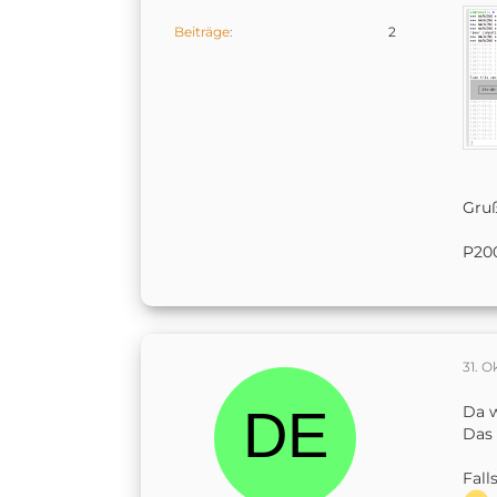
Beiträge
2
Gru
P20
31. O
Da w
Das 
Fall