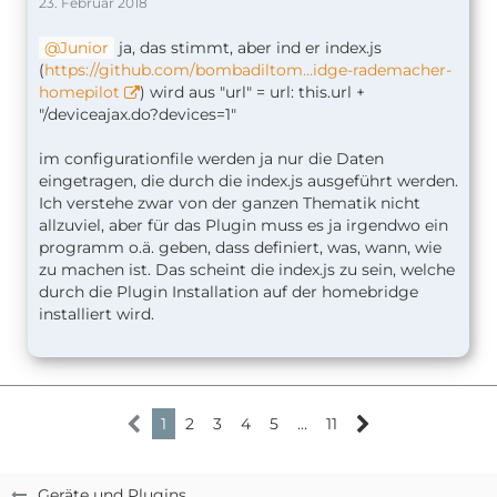
23. Februar 2018
Junior
ja, das stimmt, aber ind er index.js
(
https://github.com/bombadiltom…idge-rademacher-
homepilot
) wird aus "url" = url: this.url +
"/deviceajax.do?devices=1"
im configurationfile werden ja nur die Daten
eingetragen, die durch die index.js ausgeführt werden.
Ich verstehe zwar von der ganzen Thematik nicht
allzuviel, aber für das Plugin muss es ja irgendwo ein
programm o.ä. geben, dass definiert, was, wann, wie
zu machen ist. Das scheint die index.js zu sein, welche
durch die Plugin Installation auf der homebridge
installiert wird.
1
2
3
4
5
…
11
Geräte und Plugins