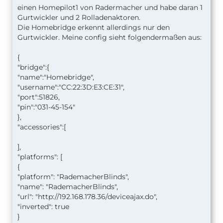
einen Homepilot1 von Radermacher und habe daran 1
Gurtwickler und 2 Rolladenaktoren.
Die Homebridge erkennt allerdings nur den
Gurtwickler. Meine config sieht folgendermaßen aus:
{
"bridge":{
"name":"Homebridge",
"username":"CC:22:3D:E3:CE:31",
"port":51826,
"pin":"031-45-154"
},
"accessories":[
],
"platforms": [
{
"platform": "RademacherBlinds",
"name": "RademacherBlinds",
"url": "http://192.168.178.36/deviceajax.do",
"inverted": true
}