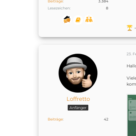
Beiträge
3.384
Lesezeichen
8
23. F
Hall
Viel
komi
Loffretto
Anfänger
Beiträge
42