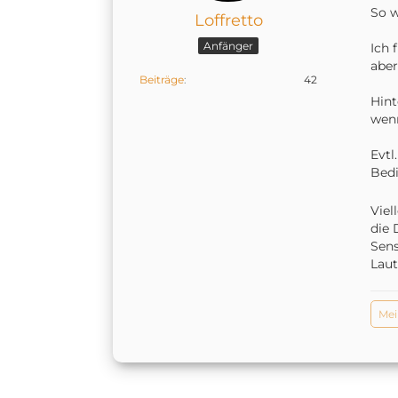
So w
Loffretto
Anfänger
Ich 
aber
Beiträge
42
Hint
wenn
Evtl
Bedi
Viel
die 
Sens
Laut
Mei