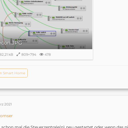
econ.JPG
82,21 kB
809×794
478
n Smart Home
rz 2021
omser
 schon mal die Steuerzentrale(n) neu gestartet oder wenn das 