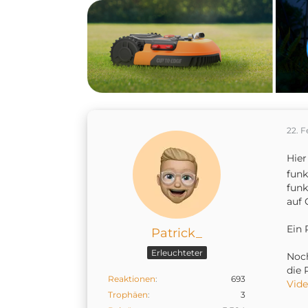
22. F
Hier
funk
funk
auf 
Ein 
Patrick_
Erleuchteter
Noch
die 
Reaktionen
693
Vide
Trophäen
3