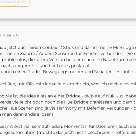
n Smart Home
ebruar 2021
hab jetzt auch einen Conbee 2 Stick und damit meine Mi Bridge e
t meine Xiaomi / Aquara Sensoren für Fenster verbunden. Die 
 problemlos, die ältere Version bei der man eine Nadel zum rese
 nach einigem hin und her hat es geklappt.
 noch einen Tradfri Bewegungsmelder und Schalter - es läuft supe
ecklich, mir fällt mittlerweile nix mehr ein, was ich noch alles m
ndwie ist die Idee alles an einer Bridge - ok bis auf Nuki - zu hab
werde vielleicht doch noch die Hue Bridge dranlassen und damit 
he Hue Szenen sind ja via Harmony mit Befehlen verbunden - d
 man dann anders lösen)
esamt erstmal sehr zufrieden. Momentan funktionieren auch die
ungsautomation (möchte das jetzt nicht beschreien - hoffe bleib