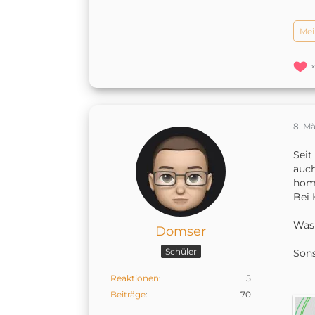
Mei
8. Mä
Seit
auch
home
Bei 
Was 
Domser
Schüler
Sons
Reaktionen
5
Beiträge
70