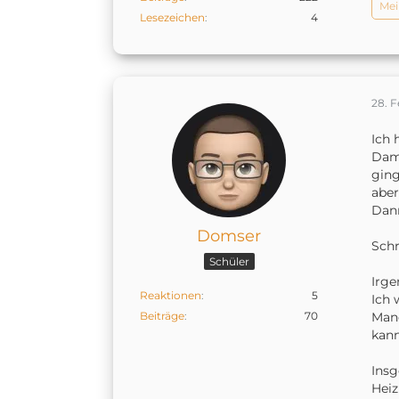
Mei
Lesezeichen
4
28. F
Ich 
Dami
ging
aber
Dann
Domser
Schr
Schüler
Irge
Reaktionen
5
Ich 
Beiträge
70
Manc
kann
Insg
Heiz