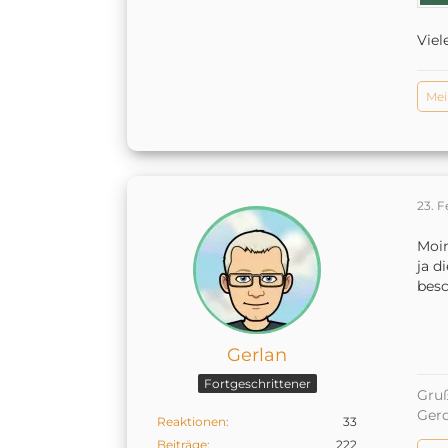
Viel
Mei
23. F
Moin
ja d
besc
Gerlan
Fortgeschrittener
Gruß
Ger
Reaktionen
33
Beiträge
222