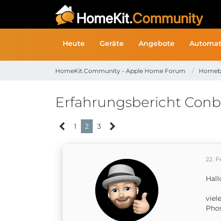
Heute
Geräte
Angebote
Automat
HomeKit.Community - Apple Home Forum
Homeb
Erfahrungsbericht Conbee
1
2
3
22. F
Hal
viel
Phos