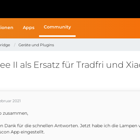
Community
ionen
Apps
ridge
Geräte und Plugins
 II als Ersatz für Tradfri und Xi
ebruar 2021
lo zusammen,
en Dank für die schnellen Antworten. Jetzt habe ich die Lampen
con App eingestellt.