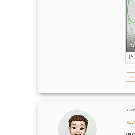
d
Mei
8. Mä
D
Hast