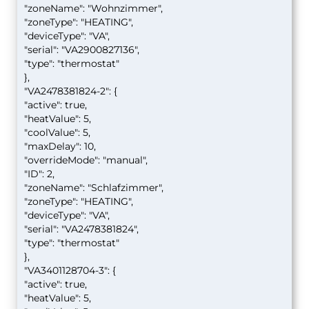
"zoneName": "Wohnzimmer",
"zoneType": "HEATING",
"deviceType": "VA",
"serial": "VA2900827136",
"type": "thermostat"
},
"VA2478381824-2": {
"active": true,
"heatValue": 5,
"coolValue": 5,
"maxDelay": 10,
"overrideMode": "manual",
"ID": 2,
"zoneName": "Schlafzimmer",
"zoneType": "HEATING",
"deviceType": "VA",
"serial": "VA2478381824",
"type": "thermostat"
},
"VA3401128704-3": {
"active": true,
"heatValue": 5,