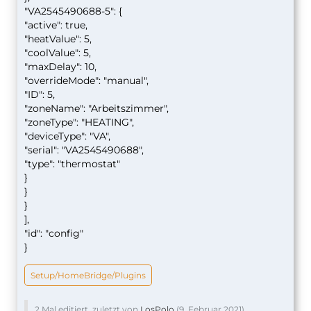
"VA2545490688-5": {
"active": true,
"heatValue": 5,
"coolValue": 5,
"maxDelay": 10,
"overrideMode": "manual",
"ID": 5,
"zoneName": "Arbeitszimmer",
"zoneType": "HEATING",
"deviceType": "VA",
"serial": "VA2545490688",
"type": "thermostat"
}
}
}
],
"id": "config"
}
Setup/HomeBridge/Plugins
2 Mal editiert, zuletzt von
LosPolo
(
9. Februar 2021
)