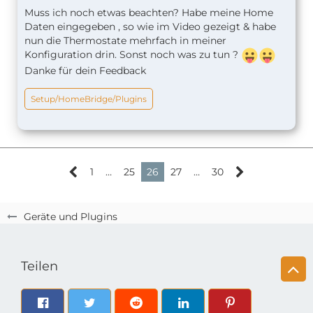
Ich habe nun die Beta Version veröffentlicht. Für
Muss ich noch etwas beachten? Habe meine Home
alle die interessiert sind, können ja mal bei Github
Daten eingegeben , so wie im Video gezeigt & habe
vorbeischauen. Da habe ich genau beschrieben wie
nun die Thermostate mehrfach in meiner
ihr die Beta Version installieren könnt, wo ihr die
Konfiguration drin. Sonst noch was zu tun ?
neue config.json findet etc etc
Danke für dein Feedback
https://github.com/SeydX/homebridge-tado-
Setup/HomeBridge/Plugins
platform/issues/48
Fehler und co. könnt ihr natürlich auch hier posten.
Danke schonmal an alle die mitmachen.
1
…
25
26
27
…
30
SeydX
Geräte und Plugins
Teilen