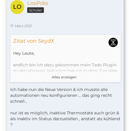
LosPolo
Schüler
17. März 2021
Zitat von SeydX
Hey Leute,
endlich bin ich dazu gekommen mein Tado Plugin
zu aktualisieren. Natürlich hab ich in dem Zug alles
neu geschrieben und gerüstet für die Zukunft
Alles anzeigen
Auch habe ich seeeehr viel gefixt und vieeeel neues
Ich habe nun die Neue Version & ich musste alle
hinzugefügt. Vorallem Config UI X Nutzer werden
automationen neu konfigurieren ... das ging recht
richtig profitieren.
schnell...
nur ist es möglich, inaktive Thermostate auch grün &
als inaktiv im Status darzustellen , anstatt als kühlend
V6.0.0 Changelog
?