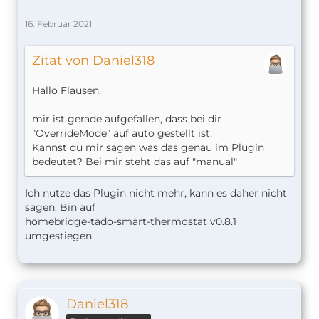
"zoneName": "Wohnzimmer",
16. Februar 2021
"zoneType": "HEATING",
"deviceType": "VA",
"serial": "VA2900827136",
Zitat von Daniel318
"type": "thermostat"
},
Hallo Flausen,
"VA2478381824-2": {
"active": true,
mir ist gerade aufgefallen, dass bei dir
"heatValue": 5,
"OverrideMode" auf auto gestellt ist.
"coolValue": 5,
Kannst du mir sagen was das genau im Plugin
"maxDelay": 10,
bedeutet? Bei mir steht das auf "manual"
"overrideMode": "manual",
"ID": 2,
Ich nutze das Plugin nicht mehr, kann es daher nicht
"zoneName": "Schlafzimmer",
sagen. Bin auf
"zoneType": "HEATING",
homebridge-tado-smart-thermostat v0.8.1
"deviceType": "VA",
umgestiegen.
"serial": "VA2478381824",
"type": "thermostat"
},
"VA3401128704-3": {
"active": true,
Daniel318
"heatValue": 5,