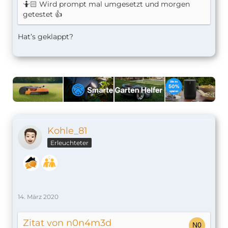
🤷🏻 Wird prompt mal umgesetzt und morgen
getestet 👍
Hat’s geklappt?
Kohle_81
Erleuchteter
14. März 2020
Zitat von n0n4m3d