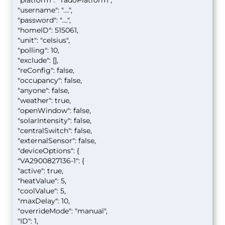
"platform": "TadoPlatform",
"username": "....",
"password": "....",
"homeID": 515061,
"unit": "celsius",
"polling": 10,
"exclude": [],
"reConfig": false,
"occupancy": false,
"anyone": false,
"weather": true,
"openWindow": false,
"solarIntensity": false,
"centralSwitch": false,
"externalSensor": false,
"deviceOptions": {
"VA2900827136-1": {
"active": true,
"heatValue": 5,
"coolValue": 5,
"maxDelay": 10,
"overrideMode": "manual",
"ID": 1,