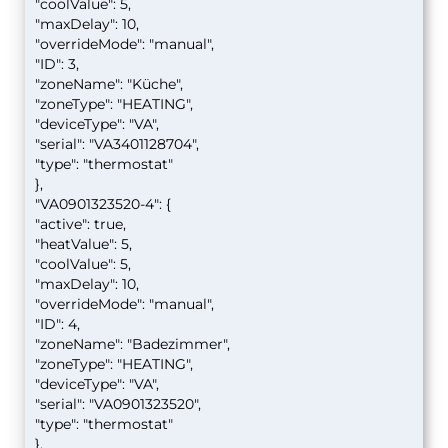
"coolValue": 5,
"maxDelay": 10,
"overrideMode": "manual",
"ID": 3,
"zoneName": "Küche",
"zoneType": "HEATING",
"deviceType": "VA",
"serial": "VA3401128704",
"type": "thermostat"
},
"VA0901323520-4": {
"active": true,
"heatValue": 5,
"coolValue": 5,
"maxDelay": 10,
"overrideMode": "manual",
"ID": 4,
"zoneName": "Badezimmer",
"zoneType": "HEATING",
"deviceType": "VA",
"serial": "VA0901323520",
"type": "thermostat"
},