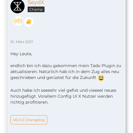
},
SeydX
"VA2545490688-5": {
Champ
"active": true,
"heatValue": 5,
"coolValue": 5,
"maxDelay": 10,
"overrideMode": "manual",
10. März 2021
"ID": 5,
"zoneName": "Arbeitszimmer",
Hey Leute,
"zoneType": "HEATING",
"deviceType": "VA",
endlich bin ich dazu gekommen mein Tado Plugin zu
"serial": "VA2545490688",
aktualisieren. Natürlich hab ich in dem Zug alles neu
"type": "thermostat"
geschrieben und gerüstet für die Zukunft
}
}
}
Auch habe ich seeeehr viel gefixt und vieeeel neues
],
hinzugefügt. Vorallem Config UI X Nutzer werden
"id": "config"
richtig profitieren.
}
V6.0.0 Changelog