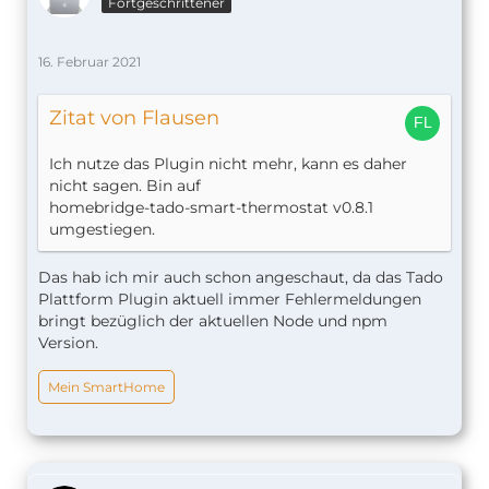
Fortgeschrittener
"coolValue": 5,
"maxDelay": 10,
"overrideMode": "manual",
16. Februar 2021
"ID": 3,
"zoneName": "Küche",
Zitat von Flausen
"zoneType": "HEATING",
"deviceType": "VA",
Ich nutze das Plugin nicht mehr, kann es daher
"serial": "VA3401128704",
nicht sagen. Bin auf
"type": "thermostat"
homebridge-tado-smart-thermostat v0.8.1
},
umgestiegen.
"VA0901323520-4": {
"active": true,
"heatValue": 5,
Das hab ich mir auch schon angeschaut, da das Tado
"coolValue": 5,
Plattform Plugin aktuell immer Fehlermeldungen
"maxDelay": 10,
bringt bezüglich der aktuellen Node und npm
"overrideMode": "manual",
Version.
"ID": 4,
"zoneName": "Badezimmer",
Mein SmartHome
"zoneType": "HEATING",
"deviceType": "VA",
"serial": "VA0901323520",
"type": "thermostat"