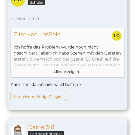
Schüler
16. Februar 2021
Zitat von LosPolo
Ich hoffe das Problem wurde noch nicht
geschildert , aber ich habe Szenen mit den Geräten
erstellt & wenn ich von der Szene "25 Grad" auf die
Szene "Auto" Wechsel, sollten die Geräte eigentlich
wieder nach dem Tado-Zeitplan heizen, jedoch
Alles anzeigen
kühlen sie alle & sind auf 17 Grad eingestellt. Das
gleich passiert auch, wenn ich von Auto auf zum
Kann mir damit niemand helfen ?
Beispiel 22 Grad stelle, dann schalten einige
Thermostate auf kühlen & stellen sich auf 17 Grad
Setup/HomeBridge/Plugins
ein.
Mein Config:
Daniel318
{
Fortgeschrittener