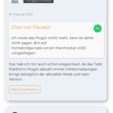
Fortgeschrittener
"coolValue": 5,
"maxDelay": 10,
"overrideMode": "manual",
16. Februar 2021
"ID": 3,
"zoneName": "Küche",
Zitat von Flausen
"zoneType": "HEATING",
"deviceType": "VA",
Ich nutze das Plugin nicht mehr, kann es daher
"serial": "VA3401128704",
nicht sagen. Bin auf
"type": "thermostat"
homebridge-tado-smart-thermostat v0.8.1
},
umgestiegen.
"VA0901323520-4": {
"active": true,
"heatValue": 5,
Das hab ich mir auch schon angeschaut, da das Tado
"coolValue": 5,
Plattform Plugin aktuell immer Fehlermeldungen
"maxDelay": 10,
bringt bezüglich der aktuellen Node und npm
"overrideMode": "manual",
Version.
"ID": 4,
"zoneName": "Badezimmer",
Mein SmartHome
"zoneType": "HEATING",
"deviceType": "VA",
"serial": "VA0901323520",
"type": "thermostat"