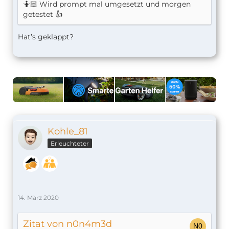
🤷🏻 Wird prompt mal umgesetzt und morgen
getestet 👍
Hat’s geklappt?
Kohle_81
Erleuchteter
14. März 2020
Zitat von n0n4m3d