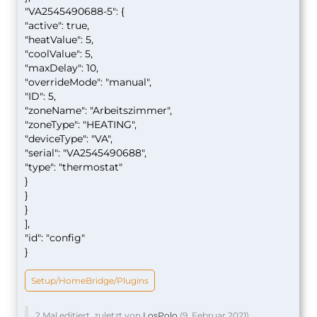
"VA2545490688-5": {
"active": true,
"heatValue": 5,
"coolValue": 5,
"maxDelay": 10,
"overrideMode": "manual",
"ID": 5,
"zoneName": "Arbeitszimmer",
"zoneType": "HEATING",
"deviceType": "VA",
"serial": "VA2545490688",
"type": "thermostat"
}
}
}
],
"id": "config"
}
Setup/HomeBridge/Plugins
2 Mal editiert, zuletzt von
LosPolo
(
9. Februar 2021
)