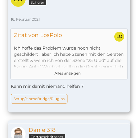
Schüler
16. Februar 2021
Zitat von LosPolo
Ich hoffe das Problem wurde noch nicht
geschildert , aber ich habe Szenen mit den Geräten
erstellt & wenn ich von der Szene "25 Grad" auf die
Szene "Auto" Wechsel, sollten die Geräte eigentlich
wieder nach dem Tado-Zeitplan heizen, jedoch
Alles anzeigen
kühlen sie alle & sind auf 17 Grad eingestellt. Das
gleich passiert auch, wenn ich von Auto auf zum
Kann mir damit niemand helfen ?
Beispiel 22 Grad stelle, dann schalten einige
Thermostate auf kühlen & stellen sich auf 17 Grad
Setup/HomeBridge/Plugins
ein.
Mein Config:
Daniel318
{
Fortgeschrittener