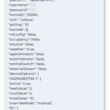
"platform": "TadoPlatform",
"username": "....",
"password": "....",
"homeID": 515061,
"unit": "celsius",
"polling": 10,
"exclude": [],
"reConfig": false,
"occupancy": false,
"anyone": false,
"weather": true,
"openWindow": false,
"solarIntensity": false,
"centralSwitch": false,
"externalSensor": false,
"deviceOptions": {
"VA2900827136-1": {
"active": true,
"heatValue": 5,
"coolValue": 5,
"maxDelay": 10,
"overrideMode": "manual",
"ID": 1,