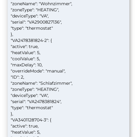
"zoneName": "Wohnzimmer",
"zoneType": "HEATING",
"deviceType": "VA",
"serial": "VA2900827136",
"type": "thermostat"
},
"VA2478381824-2": {
"active": true,
"heatValue": 5,
"coolValue": 5,
"maxDelay": 10,
"overrideMode": "manual",
"ID": 2,
"zoneName": "Schlafzimmer",
"zoneType": "HEATING",
"deviceType": "VA",
"serial": "VA2478381824",
"type": "thermostat"
},
"VA3401128704-3": {
"active": true,
"heatValue": 5,