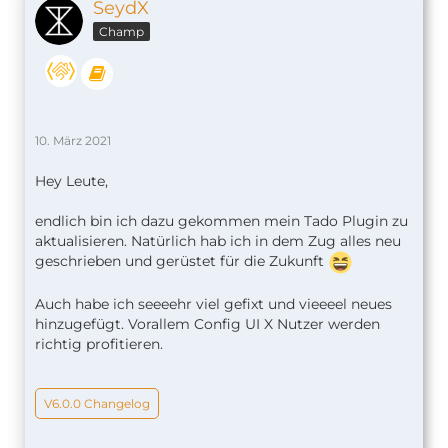
},
SeydX
"VA2545490688-5": {
Champ
"active": true,
"heatValue": 5,
"coolValue": 5,
"maxDelay": 10,
"overrideMode": "manual",
10. März 2021
"ID": 5,
"zoneName": "Arbeitszimmer",
Hey Leute,
"zoneType": "HEATING",
"deviceType": "VA",
endlich bin ich dazu gekommen mein Tado Plugin zu
"serial": "VA2545490688",
aktualisieren. Natürlich hab ich in dem Zug alles neu
"type": "thermostat"
geschrieben und gerüstet für die Zukunft
}
}
}
Auch habe ich seeeehr viel gefixt und vieeeel neues
],
hinzugefügt. Vorallem Config UI X Nutzer werden
"id": "config"
richtig profitieren.
}
V6.0.0 Changelog