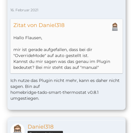
"zoneName": "Wohnzimmer",
16. Februar 2021
"zoneType": "HEATING",
"deviceType": "VA",
"serial": "VA2900827136",
Zitat von Daniel318
"type": "thermostat"
},
Hallo Flausen,
"VA2478381824-2": {
"active": true,
mir ist gerade aufgefallen, dass bei dir
"heatValue": 5,
"OverrideMode" auf auto gestellt ist.
"coolValue": 5,
Kannst du mir sagen was das genau im Plugin
"maxDelay": 10,
bedeutet? Bei mir steht das auf "manual"
"overrideMode": "manual",
"ID": 2,
Ich nutze das Plugin nicht mehr, kann es daher nicht
"zoneName": "Schlafzimmer",
sagen. Bin auf
"zoneType": "HEATING",
homebridge-tado-smart-thermostat v0.8.1
"deviceType": "VA",
umgestiegen.
"serial": "VA2478381824",
"type": "thermostat"
},
"VA3401128704-3": {
"active": true,
Daniel318
"heatValue": 5,