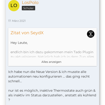
LosPolo
Schüler
17. März 2021
Zitat von SeydX
Hey Leute,
endlich bin ich dazu gekommen mein Tado Plugin
zu aktualisieren. Natürlich hab ich in dem Zug alles
neu geschrieben und gerüstet für die Zukunft
Alles anzeigen
Auch habe ich seeeehr viel gefixt und vieeeel neues
Ich habe nun die Neue Version & ich musste alle
hinzugefügt. Vorallem Config UI X Nutzer werden
automationen neu konfigurieren ... das ging recht
richtig profitieren.
schnell...
nur ist es möglich, inaktive Thermostate auch grün &
als inaktiv im Status darzustellen , anstatt als kühlend
V6.0.0 Changelog
?