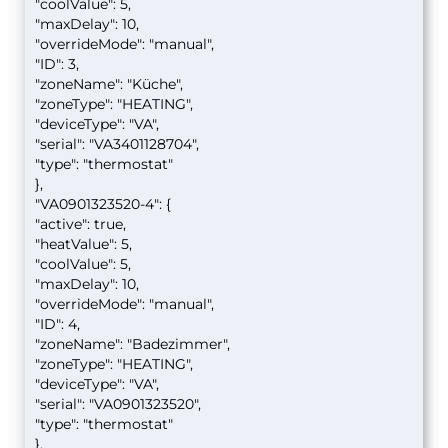
"coolValue": 5,
"maxDelay": 10,
"overrideMode": "manual",
"ID": 3,
"zoneName": "Küche",
"zoneType": "HEATING",
"deviceType": "VA",
"serial": "VA3401128704",
"type": "thermostat"
},
"VA0901323520-4": {
"active": true,
"heatValue": 5,
"coolValue": 5,
"maxDelay": 10,
"overrideMode": "manual",
"ID": 4,
"zoneName": "Badezimmer",
"zoneType": "HEATING",
"deviceType": "VA",
"serial": "VA0901323520",
"type": "thermostat"
},