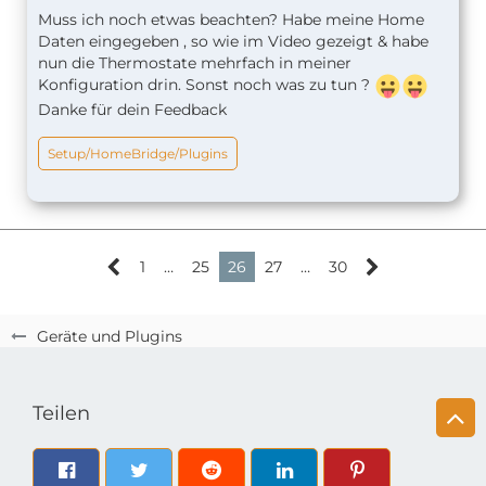
Ich habe nun die Beta Version veröffentlicht. Für
Muss ich noch etwas beachten? Habe meine Home
alle die interessiert sind, können ja mal bei Github
Daten eingegeben , so wie im Video gezeigt & habe
vorbeischauen. Da habe ich genau beschrieben wie
nun die Thermostate mehrfach in meiner
ihr die Beta Version installieren könnt, wo ihr die
Konfiguration drin. Sonst noch was zu tun ?
neue config.json findet etc etc
Danke für dein Feedback
https://github.com/SeydX/homebridge-tado-
Setup/HomeBridge/Plugins
platform/issues/48
Fehler und co. könnt ihr natürlich auch hier posten.
Danke schonmal an alle die mitmachen.
1
…
25
26
27
…
30
SeydX
Geräte und Plugins
Teilen