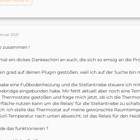
Smart Home <3
anuar 2021
lo zusammen !
mal ein dickes Dankeschön an euch, die sich so emsig an die 
bin grad auf deinen Plugin gestoßen, weil ich auf der Suche bin
habe eine Fußbodenheizung und die Stellantriebe steuere ich mit
bridge eingebunden habe. Mir fehlt aktuell aber noch eine Temp
 Thermostate gestoßen und frage mich jetzt, ob ich die Thermo
fläche nutzen kann um die Relais‘ für die Stellantriebe zu schalt
ch: ich stelle das Thermostat auf meine gewünschte Raumtempe
Soll-Temperatur nach unten abweicht, ist das Relais für den Heizk
e das funktionieren ?