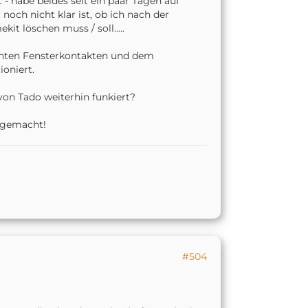
- habe beides seit ein paar Tagen auf
och nicht klar ist, ob ich nach der
it löschen muss / soll.....
echten Fensterkontakten und dem
oniert.
on Tado weiterhin funkiert?
r gemacht!
#504