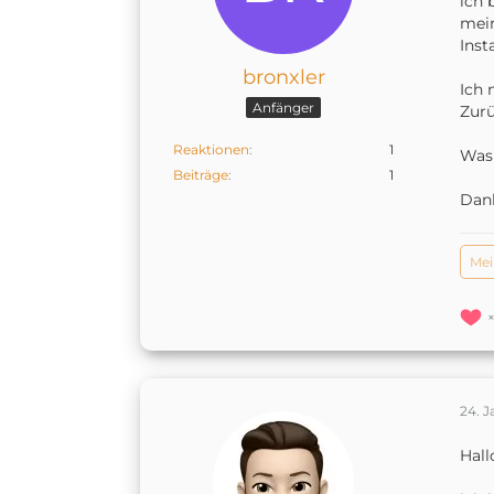
ich 
mein
Inst
bronxler
Ich 
Anfänger
Zurü
Reaktionen
1
Was 
Beiträge
1
Dank
Mei
24. J
Hal