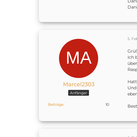
Dank
Dani
5. Fe
Grü
Ich 
über
Rasp
Hatt
Marcel2303
Und 
Anfänger
eben
Beiträge
10
Bes