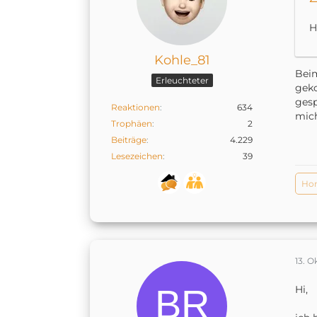
H
Kohle_81
Beim
Erleuchteter
geko
gesp
Reaktionen
634
mich
Trophäen
2
Beiträge
4.229
Lesezeichen
39
Hom
13. 
Hi,