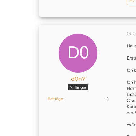
My 
24. J
Hal
Erst
Ich 
d0nY
Ich 
Anfänger
Home
tado
Beiträge
5
Ober
Spri
der 
Würd