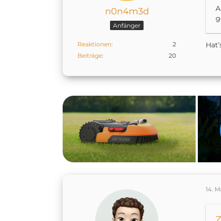
A
n0n4m3d
g
Anfänger
Reaktionen
2
Hat’
Beiträge
20
14. M
Z