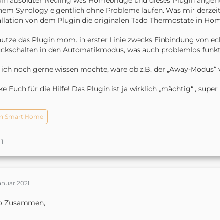
bin absoluter Neuling was Homebridge und dieses Plugin angeht 
em Synology eigentlich ohne Probleme laufen. Was mir derzeit n
allation von dem Plugin die originalen Tado Thermostate in Homek
nutze das Plugin mom. in erster Linie zwecks Einbindung von 
ckschalten in den Automatikmodus, was auch problemlos funkti
ich noch gerne wissen möchte, wäre ob z.B. der „Away-Modus“ v
e Euch für die Hilfe! Das Plugin ist ja wirklich „mächtig“ , supe
n Smart Home
1
anuar 2021
lo Zusammen,