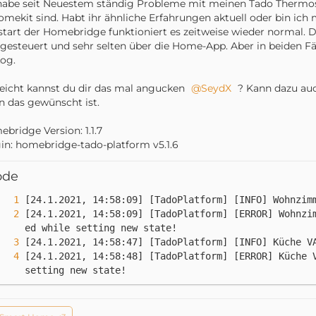
habe seit Neuestem ständig Probleme mit meinen Tado Thermost
omekit sind. Habt ihr ähnliche Erfahrungen aktuell oder bin ic
tart der Homebridge funktioniert es zeitweise wieder normal.
gesteuert und sehr selten über die Home-App. Aber in beiden 
og.
leicht kannst du dir das mal angucken
SeydX
? Kann dazu auch
 das gewünscht ist.
bridge Version: 1.1.7
in: homebridge-tado-platform v5.1.6
ode
[24.1.2021, 14:58:09] [TadoPlatform] [ERROR] Wohnzi
[24.1.2021, 14:58:48] [TadoPlatform] [ERROR] Küche V
setting new state!