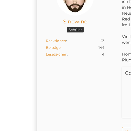
ich 
in H
Neus
Red 
Sinowine
im L
Schüler
Viel
Reaktionen
23
wenn
Beiträge
144
Home
Lesezeichen
4
Plug
C