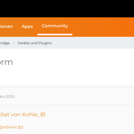
Community
ionen
Apps
ridge
Geräte und Plugins
orm
ärz 2020
itat von Kohle_81
n0n4m3d