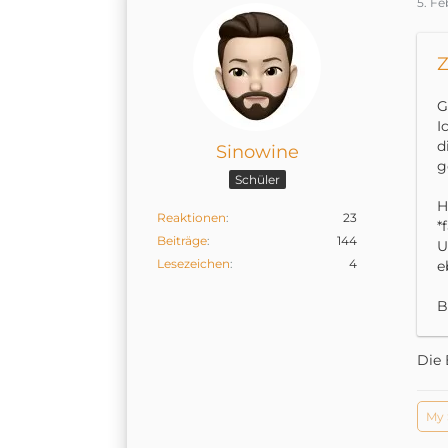
5. Fe
Z
G
I
d
Sinowine
g
Schüler
H
Reaktionen
23
*
Beiträge
144
U
Lesezeichen
4
e
B
Die 
My 