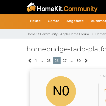
Heute
Geräte
Angebote
Automat
HomeKit.Community - Apple Home Forum
Homeb
homebridge-tado-platf
1
…
25
26
27
…
30
14. M
Z