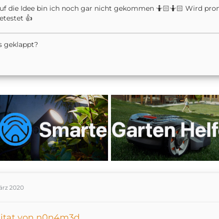
uf die Idee bin ich noch gar nicht gekommen 🤷🏻🤷🏻 Wird p
etestet 👍
s geklappt?
ärz 2020
itat von n0n4m3d