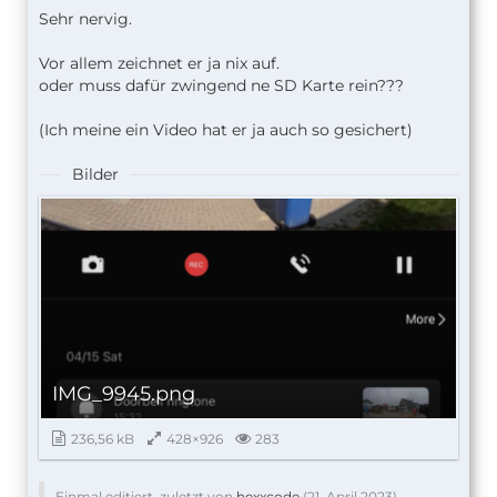
Sehr nervig.
Vor allem zeichnet er ja nix auf.
oder muss dafür zwingend ne SD Karte rein???
(Ich meine ein Video hat er ja auch so gesichert)
Bilder
IMG_9945.png
236,56 kB
428×926
283
Einmal editiert, zuletzt von
hexxcode
(
21. April 2023
)