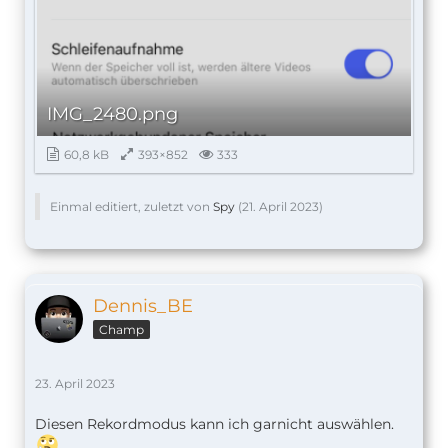
IMG_2480.png
60,8 kB
393×852
333
Einmal editiert, zuletzt von
Spy
(
21. April 2023
)
Dennis_BE
Champ
23. April 2023
Diesen Rekordmodus kann ich garnicht auswählen.