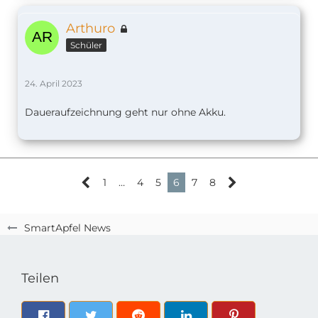
Arthuro
Schüler
24. April 2023
Daueraufzeichnung geht nur ohne Akku.
1
…
4
5
6
7
8
SmartApfel News
Teilen