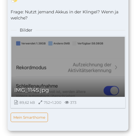
Frage: Nutzt jemand Akkus in der Klingel? Wenn ja
welche?
Bilder
IMG_1145.jpg
89,62 kB
752×1.200
373
Mein Smarthome