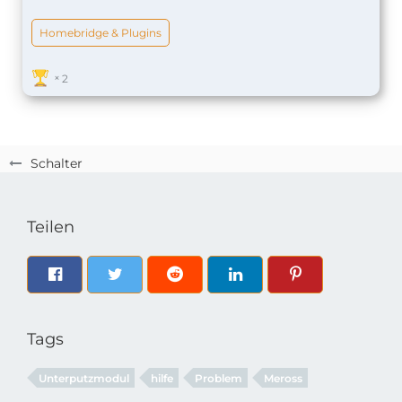
Wir möchten, wegen fehlender Expertise, keine
weiteren Posts zum Thema elektrische Installation
Homebridge & Plugins
zulassen und verweisen auf die entsprechenden
Fachforen wie z.B.
das offizielle Shelly Forum
oder
Fibaro Forum
.
2
Es soll sich aber natürlich niemand daran
gehindert fühlen, sich privat über Direktnachricht
an jemanden zu wenden.
Schalter
Teilen
Tags
Unterputzmodul
hilfe
Problem
Meross