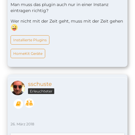
Code
Man muss das plugin auch nur in einer Instanz
eintragen richtig?
Wer nicht mit der Zeit geht, muss mit der Zeit gehen
Installierte Plugins
HomeKit Geräte
]
Bei läuft die neue Alexa fabulös.
sschuste
Erleuchteter
Stefan
26. März 2018