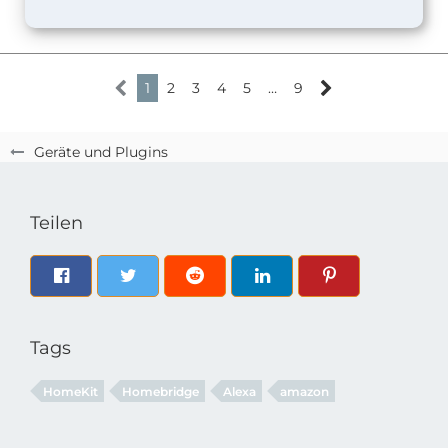
1
2
3
4
5
…
9
Geräte und Plugins
Teilen
Tags
HomeKit
Homebridge
Alexa
amazon