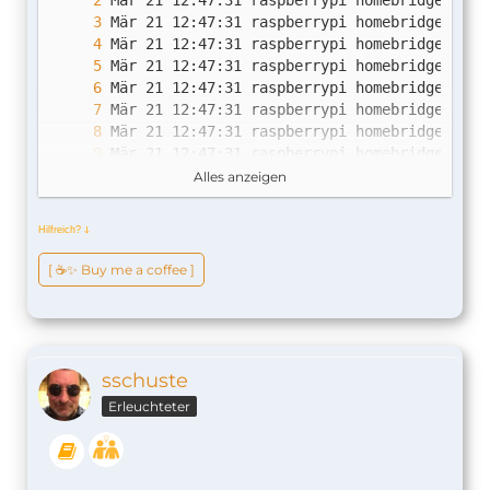
Alles anzeigen
Hilfreich?
ↆ
Mär 21 12:47:32 raspberrypi homebridge[535]
[ ☕️✨ Buy me a coffee ]
sschuste
Erleuchteter