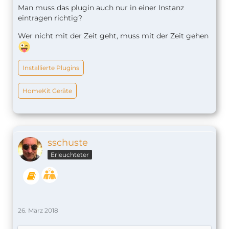
Code
Man muss das plugin auch nur in einer Instanz
eintragen richtig?
Wer nicht mit der Zeit geht, muss mit der Zeit gehen
Installierte Plugins
HomeKit Geräte
]
Bei läuft die neue Alexa fabulös.
sschuste
Erleuchteter
Stefan
26. März 2018