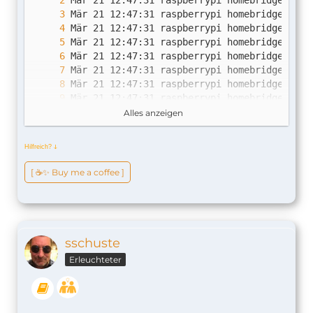
Alles anzeigen
Hilfreich?
ↆ
Mär 21 12:47:32 raspberrypi homebridge[535]
[ ☕️✨ Buy me a coffee ]
sschuste
Erleuchteter