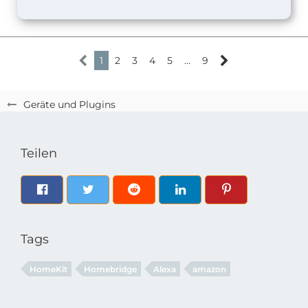
1
2
3
4
5
…
9
Geräte und Plugins
Teilen
Tags
HomeKit
Homebridge
Alexa
amazon