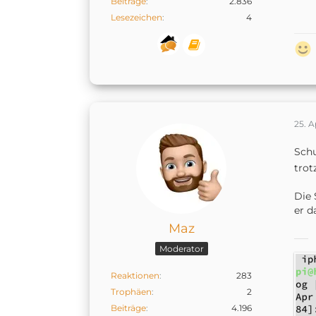
Beiträge
2.836
Lesezeichen
4
25. A
Schu
trot
Die 
er d
Maz
Moderator
Reaktionen
283
Trophäen
2
Beiträge
4.196