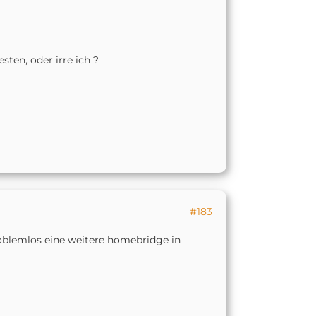
ten, oder irre ich ?
#183
roblemlos eine weitere homebridge in