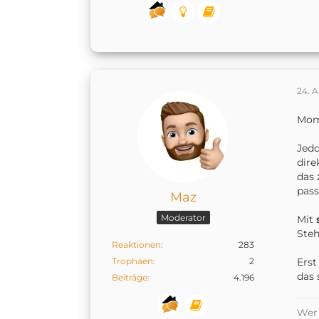
24. A
Mome
Jedo
dire
das 
pass
Maz
Moderator
Mit
s
Steh
Reaktionen
283
Trophäen
2
Erst
das 
Beiträge
4.196
Wer 