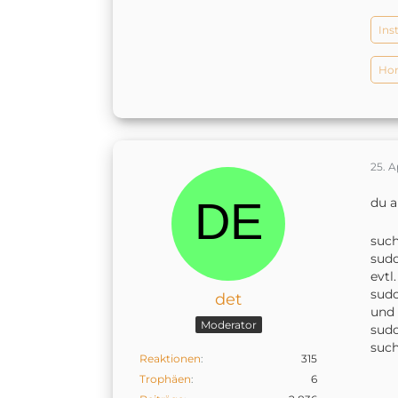
Ins
Hom
25. A
du 
such
sudo
evtl
sudo
det
und
Moderator
sudo
such
Reaktionen
315
Trophäen
6