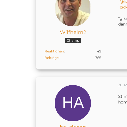
h
d
*grü
dann
Wilfhelm2
Champ
Reaktionen
49
Beiträge
765
30. M
Stim
home