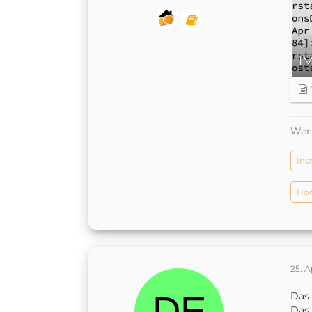
I
Wer 
Ins
Hom
25. A
Das 
Das 