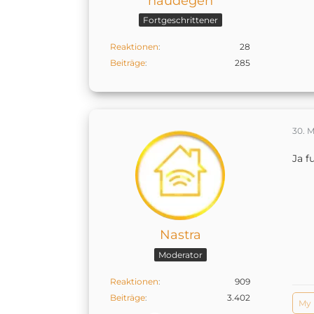
haudegen
Fortgeschrittener
Reaktionen
28
Beiträge
285
30. M
Ja f
Nastra
Moderator
Reaktionen
909
Beiträge
3.402
My