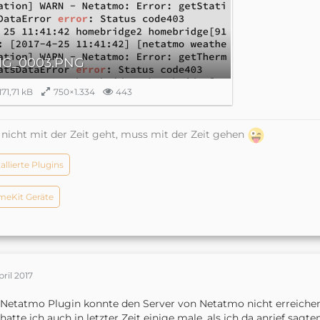
MG_0003.PNG
171,71 kB
750×1.334
443
nicht mit der Zeit geht, muss mit der Zeit gehen
tallierte Plugins
eKit Geräte
pril 2017
Netatmo Plugin konnte den Server von Netatmo nicht erreichen
hatte ich auch in letzter Zeit einige male, als ich da anrief sagt