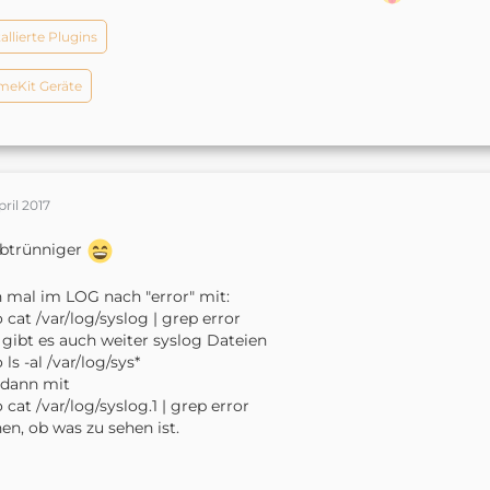
tallierte Plugins
eKit Geräte
pril 2017
abtrünniger
 mal im LOG nach "error" mit:
 cat /var/log/syslog | grep error
. gibt es auch weiter syslog Dateien
 ls -al /var/log/sys*
 dann mit
 cat /var/log/syslog.1 | grep error
en, ob was zu sehen ist.