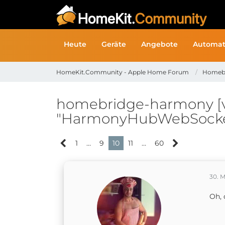
Heute
Geräte
Angebote
Automat
HomeKit.Community - Apple Home Forum
Homeb
homebridge-harmony [vo
"HarmonyHubWebSocke
1
…
9
10
11
…
60
30. M
Oh, 