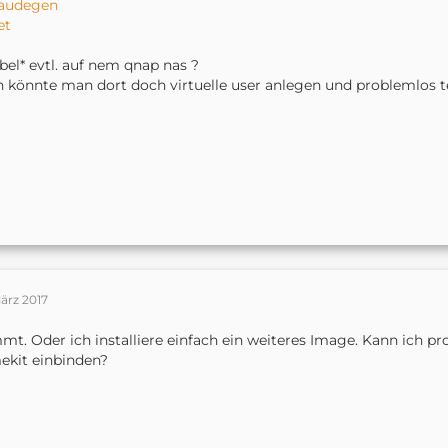
audegen
et
bel* evtl. auf nem qnap nas ?
 könnte man dort doch virtuelle user anlegen und problemlos tes
ärz 2017
mt. Oder ich installiere einfach ein weiteres Image. Kann ich p
kit einbinden?