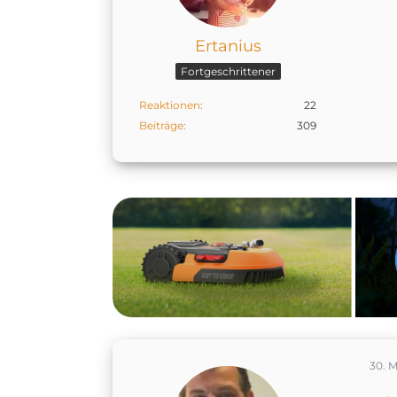
Ertanius
Fortgeschrittener
Reaktionen
22
Beiträge
309
30. M