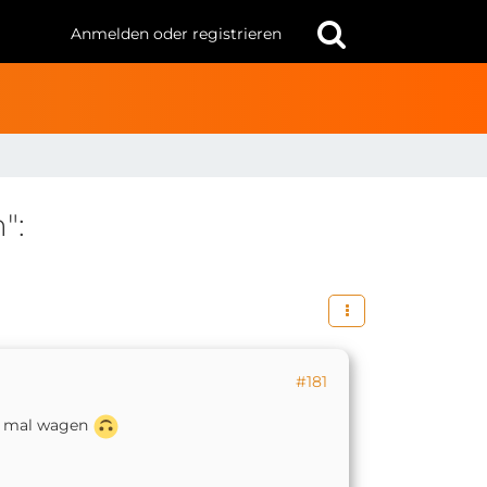
Anmelden oder registrieren
":
#181
ch mal wagen