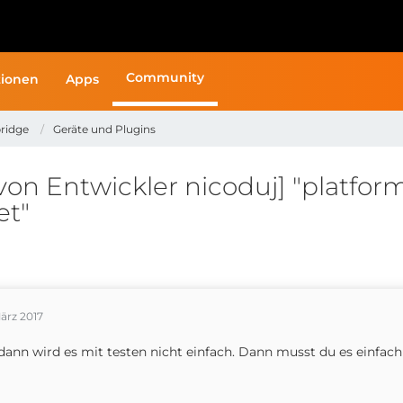
Community
ionen
Apps
ridge
Geräte und Plugins
n Entwickler nicoduj] "platform
t"
ärz 2017
dann wird es mit testen nicht einfach. Dann musst du es einfa