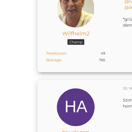
h
d
*grü
dann
Wilfhelm2
Champ
Reaktionen
49
Beiträge
765
30. M
Stim
home