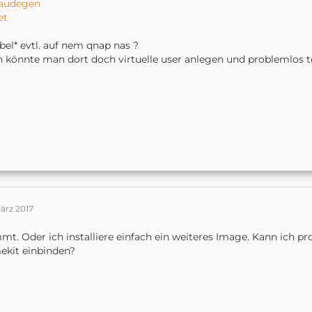
audegen
et
bel* evtl. auf nem qnap nas ?
 könnte man dort doch virtuelle user anlegen und problemlos tes
ärz 2017
mt. Oder ich installiere einfach ein weiteres Image. Kann ich p
kit einbinden?