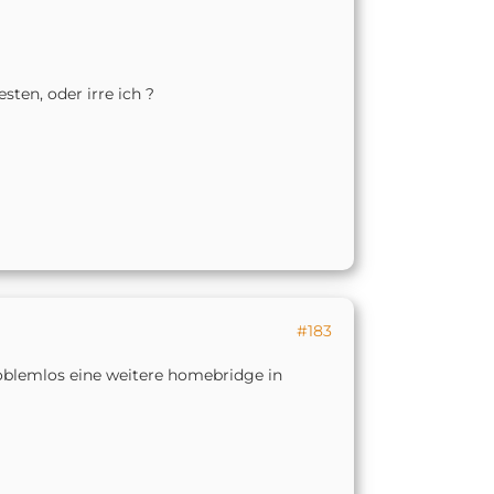
ten, oder irre ich ?
#183
roblemlos eine weitere homebridge in