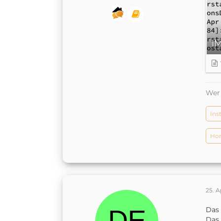
I
Wer 
Ins
Hom
25. A
Das 
Das 