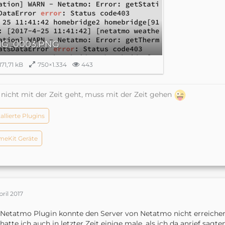
MG_0003.PNG
171,71 kB
750×1.334
443
nicht mit der Zeit geht, muss mit der Zeit gehen
tallierte Plugins
eKit Geräte
pril 2017
Netatmo Plugin konnte den Server von Netatmo nicht erreichen
hatte ich auch in letzter Zeit einige male, als ich da anrief sagt