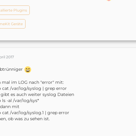
tallierte Plugins
eKit Geräte
pril 2017
abtrünniger
 mal im LOG nach "error" mit:
 cat /var/log/syslog | grep error
. gibt es auch weiter syslog Dateien
 ls -al /var/log/sys*
 dann mit
 cat /var/log/syslog.1 | grep error
en, ob was zu sehen ist.