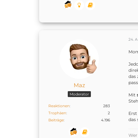
24. A
Mome
Jedo
dire
das 
pass
Maz
Moderator
Mit
s
Steh
Reaktionen
283
Trophäen
2
Erst
das 
Beiträge
4.196
Wer 