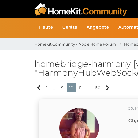
Heute
Geräte
Angebote
Automat
HomeKit.Community - Apple Home Forum
Homeb
homebridge-harmony [vo
"HarmonyHubWebSocke
1
…
9
10
11
…
60
30. M
Oh, 