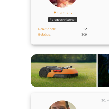
Ertanius
Fortgeschrittener
Reaktionen
22
Beiträge
309
30. M