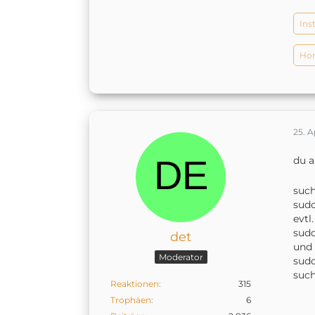
Ins
Hom
25. A
du 
such
sudo
evtl
sudo
det
und
Moderator
sudo
such
Reaktionen
315
Trophäen
6