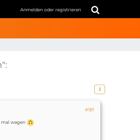
Anmelden oder registrieren
":
#181
ch mal wagen