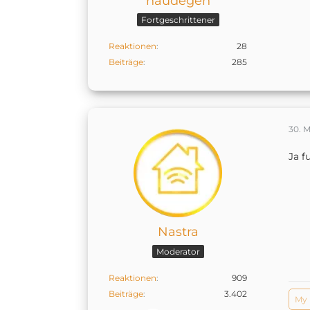
haudegen
Fortgeschrittener
Reaktionen
28
Beiträge
285
30. M
Ja f
Nastra
Moderator
Reaktionen
909
Beiträge
3.402
My