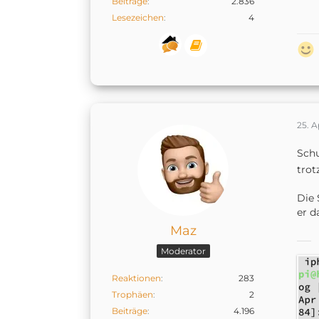
Beiträge
2.836
Lesezeichen
4
25. A
Schu
trot
Die 
er d
Maz
Moderator
Reaktionen
283
Trophäen
2
Beiträge
4.196