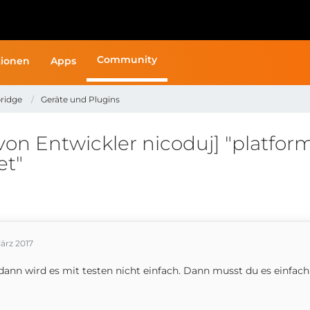
Community
ionen
Apps
ridge
Geräte und Plugins
n Entwickler nicoduj] "platform
t"
ärz 2017
dann wird es mit testen nicht einfach. Dann musst du es einfa