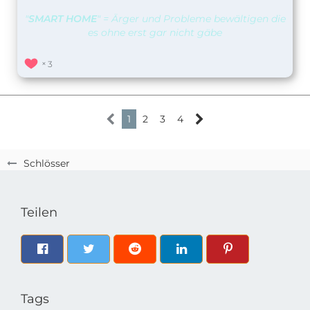
"
SMART HOME
" = Ärger und Probleme bewältigen die
es ohne erst gar nicht gäbe
3
1
2
3
4
Schlösser
Teilen
Tags