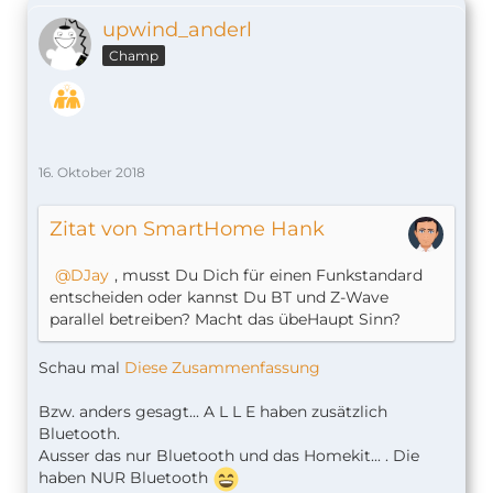
bin ich bei meinem Setup alles-in-allem ganz
upwind_anderl
zufrieden.
Ein Grund warum z-wave, dass ich auf die Auto-
Champ
Unlock Funktion nicht verzichten wollte ohne das
iPhone oder die Watch bedienen zu müssen.
Und das gibt es nicht beim der HK Variante.
16. Oktober 2018
Zitat von SmartHome Hank
DJay
, musst Du Dich für einen Funkstandard
entscheiden oder kannst Du BT und Z-Wave
parallel betreiben? Macht das übeHaupt Sinn?
Schau mal
Diese Zusammenfassung
Bzw. anders gesagt... A L L E haben zusätzlich
Bluetooth.
Ausser das nur Bluetooth und das Homekit... . Die
haben NUR Bluetooth