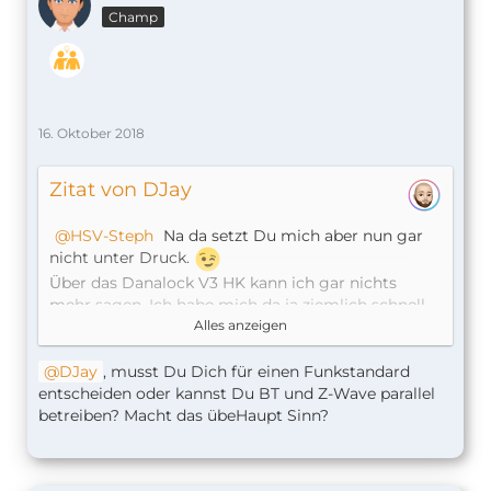
Champ
16. Oktober 2018
Zitat von DJay
HSV-Steph
Na da setzt Du mich aber nun gar
nicht unter Druck.
Über das Danalock V3 HK kann ich gar nichts
mehr sagen. Ich habe mich da ja ziemlich schnell
wieder dagegen und für das V3 Bluetooth + Z-
Alles anzeigen
wave entschieden.
Somit halte ich mich da eher zurück, da sich durch
DJay
, musst Du Dich für einen Funkstandard
Firmware und App-Update ja auch glaube ich
entscheiden oder kannst Du BT und Z-Wave parallel
schon ein bisschen was verändert hat.
betreiben? Macht das übeHaupt Sinn?
Mit Z-wave, was ich über RaZberry und z-wave.me
mit dem Plugin
homebridge-zway
laufen habe,