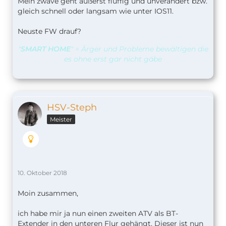
Mein zwave geht äußerst fluffig und unverändert bzw.
gleich schnell oder langsam wie unter IOS11.
Neuste FW drauf?
"
SMART HOME
" = Ärger und Probleme bewältigen die
es ohne erst gar nicht gäbe
HSV-Steph
Meister
10. Oktober 2018
Moin zusammen,
ich habe mir ja nun einen zweiten ATV als BT-
Extender in den unteren Flur gehängt. Dieser ist nun