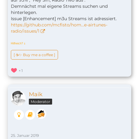
auf 95%", "Hey Siri, Radio Two aus".
Demnächst mal eigene Streams suchen und
hinterlegen.
Issue [Enhancement] m3u Streams ist adressiert.
https://github.com/mcfisto/hom…e-airtunes-
radio/issues/1
Hilfreich?
ↆ
[ ☕️✨ Buy me a coffee ]
1
Maik
Moderator
25. Januar 2019