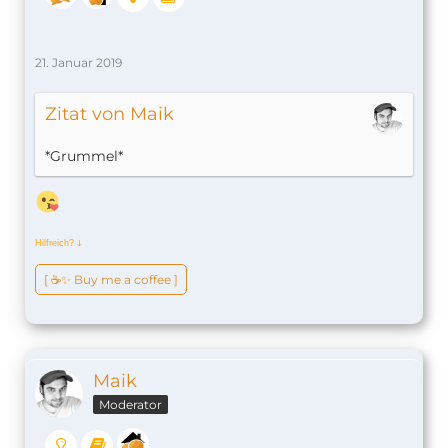
21. Januar 2019
Zitat von Maik
*Grummel*
Hilfreich?
ↆ
[ ☕️✨ Buy me a coffee ]
Maik
Moderator