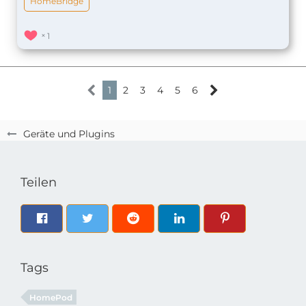
HomeBridge
1
1
2
3
4
5
6
Geräte und Plugins
Teilen
Tags
HomePod