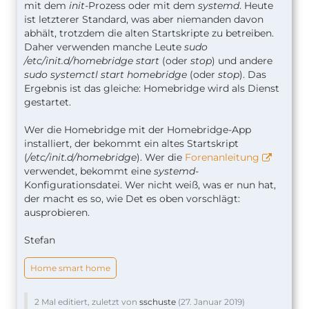
mit dem
init
-Prozess oder mit dem
systemd
. Heute
ist letzterer Standard, was aber niemanden davon
abhält, trotzdem die alten Startskripte zu betreiben.
Daher verwenden manche Leute
sudo
/etc/init.d/homebridge start
(oder
stop
) und andere
sudo systemctl start homebridge
(oder
stop
). Das
Ergebnis ist das gleiche: Homebridge wird als Dienst
gestartet.
Wer die Homebridge mit der Homebridge-App
installiert, der bekommt ein altes Startskript
(
/etc/init.d/homebridge
). Wer die
Forenanleitung
verwendet, bekommt eine
systemd
-
Konfigurationsdatei. Wer nicht weiß, was er nun hat,
der macht es so, wie Det es oben vorschlägt:
ausprobieren.
Stefan
Home smart home
2 Mal editiert, zuletzt von
sschuste
(
27. Januar 2019
)