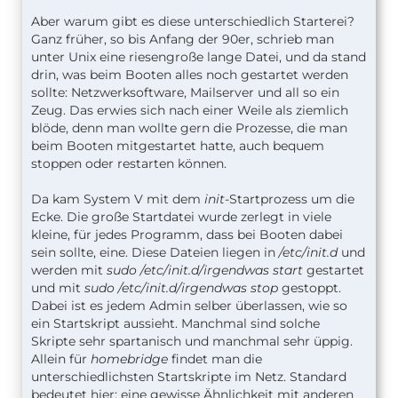
Aber warum gibt es diese unterschiedlich Starterei?
Ganz früher, so bis Anfang der 90er, schrieb man
unter Unix eine riesengroße lange Datei, und da stand
drin, was beim Booten alles noch gestartet werden
sollte: Netzwerksoftware, Mailserver und all so ein
Zeug. Das erwies sich nach einer Weile als ziemlich
blöde, denn man wollte gern die Prozesse, die man
beim Booten mitgestartet hatte, auch bequem
stoppen oder restarten können.
Da kam System V mit dem
init
-Startprozess um die
Ecke. Die große Startdatei wurde zerlegt in viele
kleine, für jedes Programm, dass bei Booten dabei
sein sollte, eine. Diese Dateien liegen in
/etc/init.d
und
werden mit
sudo /etc/init.d/irgendwas start
gestartet
und mit
sudo /etc/init.d/irgendwas stop
gestoppt.
Dabei ist es jedem Admin selber überlassen, wie so
ein Startskript aussieht. Manchmal sind solche
Skripte sehr spartanisch und manchmal sehr üppig.
Allein für
homebridge
findet man die
unterschiedlichsten Startskripte im Netz. Standard
bedeutet hier: eine gewisse Ähnlichkeit mit anderen