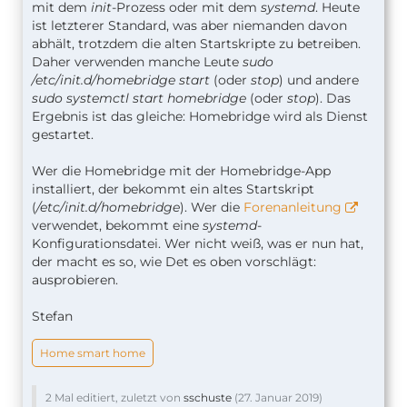
mit dem
init
-Prozess oder mit dem
systemd
. Heute
ist letzterer Standard, was aber niemanden davon
abhält, trotzdem die alten Startskripte zu betreiben.
Daher verwenden manche Leute
sudo
/etc/init.d/homebridge start
(oder
stop
) und andere
sudo systemctl start homebridge
(oder
stop
). Das
Ergebnis ist das gleiche: Homebridge wird als Dienst
gestartet.
Wer die Homebridge mit der Homebridge-App
installiert, der bekommt ein altes Startskript
(
/etc/init.d/homebridge
). Wer die
Forenanleitung
verwendet, bekommt eine
systemd
-
Konfigurationsdatei. Wer nicht weiß, was er nun hat,
der macht es so, wie Det es oben vorschlägt:
ausprobieren.
Stefan
Home smart home
2 Mal editiert, zuletzt von
sschuste
(
27. Januar 2019
)