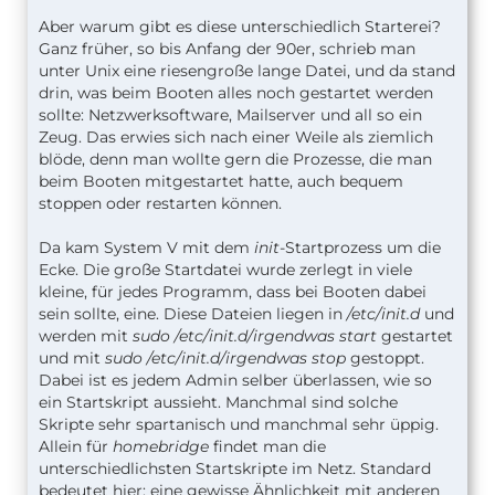
Aber warum gibt es diese unterschiedlich Starterei?
Ganz früher, so bis Anfang der 90er, schrieb man
unter Unix eine riesengroße lange Datei, und da stand
drin, was beim Booten alles noch gestartet werden
sollte: Netzwerksoftware, Mailserver und all so ein
Zeug. Das erwies sich nach einer Weile als ziemlich
blöde, denn man wollte gern die Prozesse, die man
beim Booten mitgestartet hatte, auch bequem
stoppen oder restarten können.
Da kam System V mit dem
init
-Startprozess um die
Ecke. Die große Startdatei wurde zerlegt in viele
kleine, für jedes Programm, dass bei Booten dabei
sein sollte, eine. Diese Dateien liegen in
/etc/init.d
und
werden mit
sudo /etc/init.d/irgendwas start
gestartet
und mit
sudo /etc/init.d/irgendwas stop
gestoppt.
Dabei ist es jedem Admin selber überlassen, wie so
ein Startskript aussieht. Manchmal sind solche
Skripte sehr spartanisch und manchmal sehr üppig.
Allein für
homebridge
findet man die
unterschiedlichsten Startskripte im Netz. Standard
bedeutet hier: eine gewisse Ähnlichkeit mit anderen