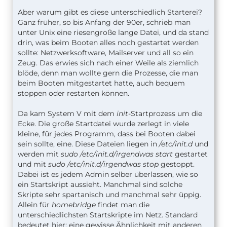
Aber warum gibt es diese unterschiedlich Starterei?
Ganz früher, so bis Anfang der 90er, schrieb man
unter Unix eine riesengroße lange Datei, und da stand
drin, was beim Booten alles noch gestartet werden
sollte: Netzwerksoftware, Mailserver und all so ein
Zeug. Das erwies sich nach einer Weile als ziemlich
blöde, denn man wollte gern die Prozesse, die man
beim Booten mitgestartet hatte, auch bequem
stoppen oder restarten können.
Da kam System V mit dem
init
-Startprozess um die
Ecke. Die große Startdatei wurde zerlegt in viele
kleine, für jedes Programm, dass bei Booten dabei
sein sollte, eine. Diese Dateien liegen in
/etc/init.d
und
werden mit
sudo /etc/init.d/irgendwas start
gestartet
und mit
sudo /etc/init.d/irgendwas stop
gestoppt.
Dabei ist es jedem Admin selber überlassen, wie so
ein Startskript aussieht. Manchmal sind solche
Skripte sehr spartanisch und manchmal sehr üppig.
Allein für
homebridge
findet man die
unterschiedlichsten Startskripte im Netz. Standard
bedeutet hier: eine gewisse Ähnlichkeit mit anderen