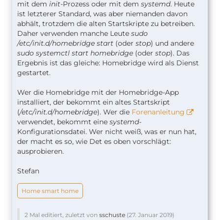
mit dem
init
-Prozess oder mit dem
systemd
. Heute
ist letzterer Standard, was aber niemanden davon
abhält, trotzdem die alten Startskripte zu betreiben.
Daher verwenden manche Leute
sudo
/etc/init.d/homebridge start
(oder
stop
) und andere
sudo systemctl start homebridge
(oder
stop
). Das
Ergebnis ist das gleiche: Homebridge wird als Dienst
gestartet.
Wer die Homebridge mit der Homebridge-App
installiert, der bekommt ein altes Startskript
(
/etc/init.d/homebridge
). Wer die
Forenanleitung
verwendet, bekommt eine
systemd
-
Konfigurationsdatei. Wer nicht weiß, was er nun hat,
der macht es so, wie Det es oben vorschlägt:
ausprobieren.
Stefan
Home smart home
2 Mal editiert, zuletzt von
sschuste
(
27. Januar 2019
)