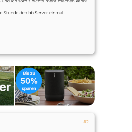
en und ich somit nichts mehr machen kann!
ede Stunde den hb Server einmal
#2