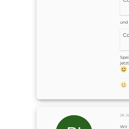
C
und 
C
Spei
jetz
26. J
Wir 