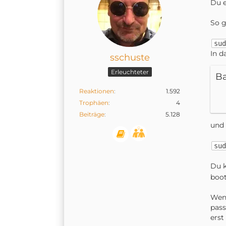
Du e
So g
sud
In d
sschuste
Erleuchteter
B
Reaktionen
1.592
Trophäen
4
Beiträge
5.128
und 
sud
Du k
boot
Wenn
pass
erst