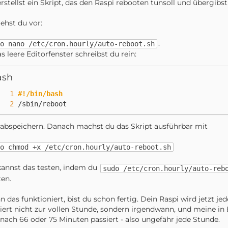
rstellst ein Skript, das den Raspi rebooten tunsoll und übergib
ehst du vor:
.
o nano /etc/cron.hourly/auto-reboot.sh
as leere Editorfenster schreibst du rein:
ash
#!/bin/bash
/sbin/reboot
abspeichern. Danach machst du das Skript ausführbar mit
o chmod +x /etc/cron.hourly/auto-reboot.sh
annst das testen, indem du
sudo /etc/cron.hourly/auto-reb
en.
 das funktioniert, bist du schon fertig. Dein Raspi wird jetzt je
iert nicht zur vollen Stunde, sondern irgendwann, und meine in
 nach 66 oder 75 Minuten passiert - also ungefähr jede Stunde.