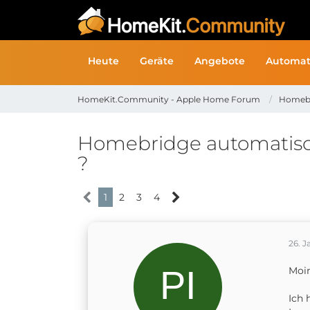
Heute
Geräte
Angebote
Automat
HomeKit.Community - Apple Home Forum
Homeb
Homebridge automatisch
?
1
2
3
4
26. J
Moi
Ich 