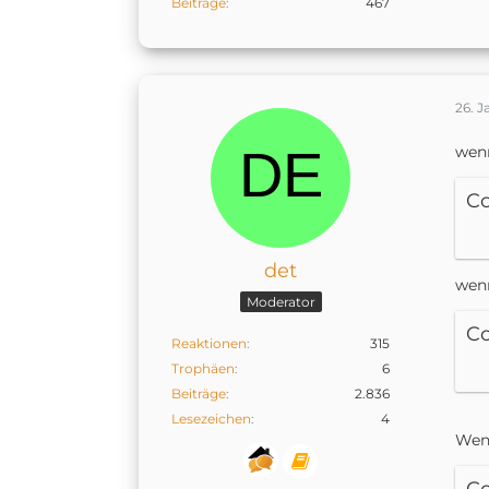
Beiträge
467
26. J
wenn
C
det
wenn
Moderator
C
Reaktionen
315
Trophäen
6
Beiträge
2.836
Lesezeichen
4
Wenn