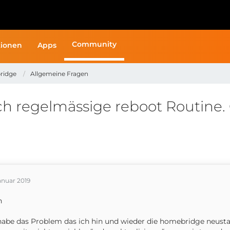
Community
ionen
Apps
ridge
Allgemeine Fragen
 regelmässige reboot Routine. 
anuar 2019
n
habe das Problem das ich hin und wieder die homebridge neustar