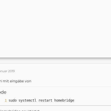
anuar 2019
n mit eingäbe von
ode
sudo systemctl restart homebridge