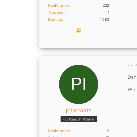
Reaktionen
222
Trophäen
1
Beiträge
1.283
26. J
Dank
Wir 
pillemats
Fortgeschrittener
Reaktionen
9