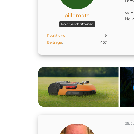
Lamp
Wie 
pillemats
Neus
Fortgeschrittener
Reaktionen
9
Beiträge
467
26. J