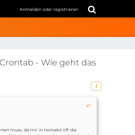
Anmelden oder registrieren
Crontab - Wie geht das
#1
ten muss, da mir in homekit oft die