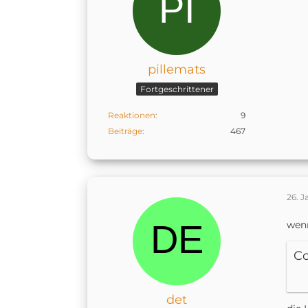
pillemats
Fortgeschrittener
Reaktionen
9
Beiträge
467
26. J
wen
C
det