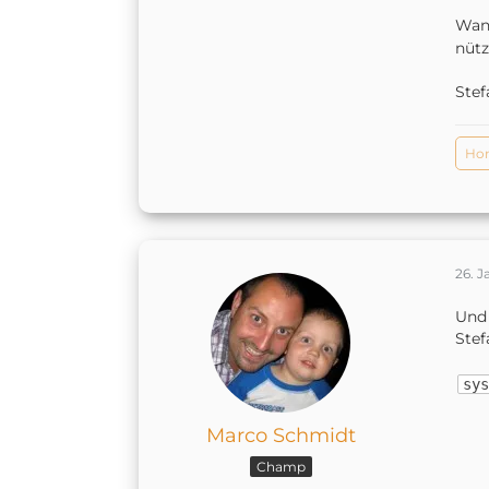
Wann
nütz
Stef
Ho
26. J
Und 
Stef
sys
Marco Schmidt
Champ