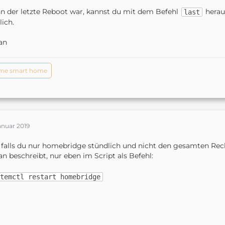
 der letzte Reboot war, kannst du mit dem Befehl
herau
last
lich.
an
me smart home
anuar 2019
falls du nur homebridge stündlich und nicht den gesamten Rech
an beschreibt, nur eben im Script als Befehl:
temctl restart homebridge