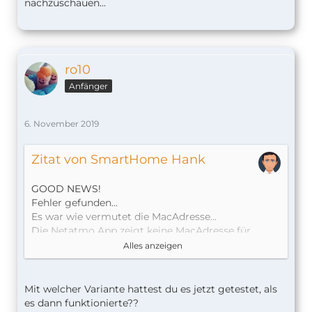
nachzuschauen...
ro10
Anfänger
6. November 2019
Zitat von SmartHome Hank
GOOD NEWS!
Fehler gefunden...
Es war wie vermutet die MacAdresse...
Die Netatmo App zeigt keine MacAdresse für
Module an, lediglich für die Basisstation. Die
Alles anzeigen
Module haben nur Seriennummern.
Ich hatte irgendwo gelesen dass sich die
MAcAdresse der Module wie folgt zusammensetzt:
Mit welcher Variante hattest du es jetzt getestet, als
es dann funktionierte??