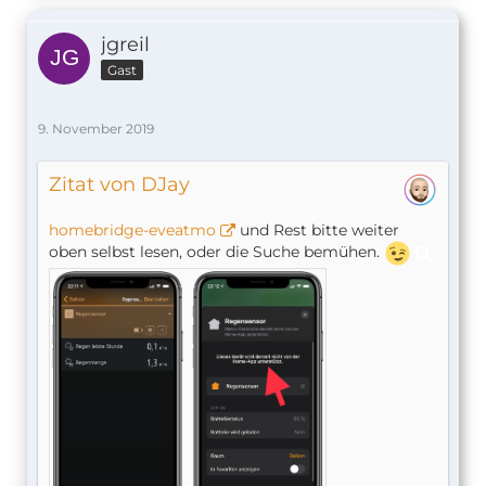
jgreil
Gast
9. November 2019
Zitat von DJay
homebridge-eveatmo
und Rest bitte weiter
oben selbst lesen, oder die Suche bemühen.