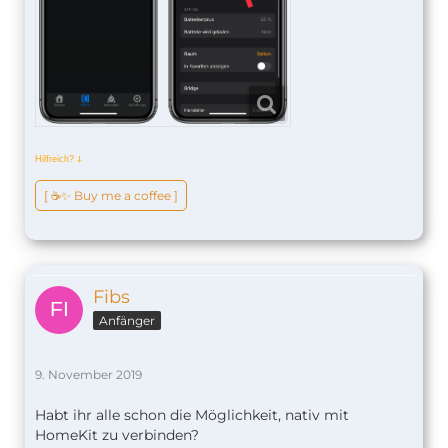
Hilfreich?
ↆ
[ ☕️✨ Buy me a coffee ]
Fibs
Anfänger
9. November 2019
Habt ihr alle schon die Möglichkeit, nativ mit
HomeKit zu verbinden?