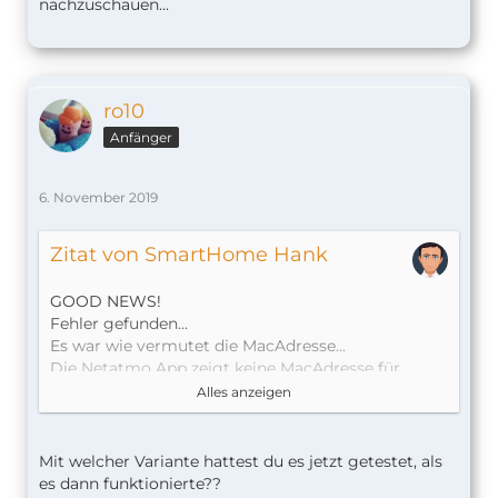
nachzuschauen...
ro10
Anfänger
6. November 2019
Zitat von SmartHome Hank
GOOD NEWS!
Fehler gefunden...
Es war wie vermutet die MacAdresse...
Die Netatmo App zeigt keine MacAdresse für
Module an, lediglich für die Basisstation. Die
Alles anzeigen
Module haben nur Seriennummern.
Ich hatte irgendwo gelesen dass sich die
MAcAdresse der Module wie folgt zusammensetzt:
Mit welcher Variante hattest du es jetzt getestet, als
es dann funktionierte??