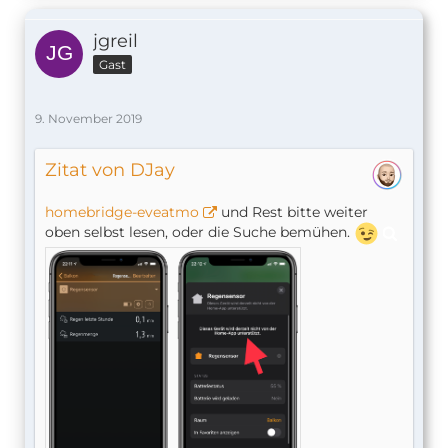
jgreil
Gast
9. November 2019
Zitat von DJay
homebridge-eveatmo
und Rest bitte weiter
oben selbst lesen, oder die Suche bemühen.