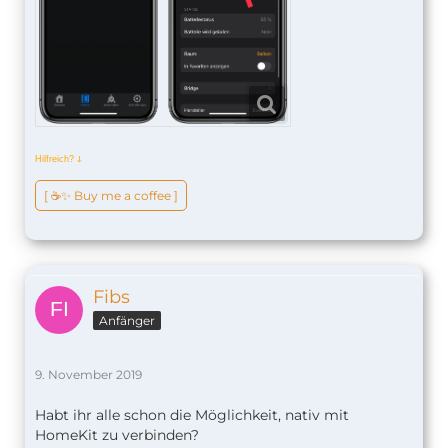
Hilfreich?
ↆ
[ ☕️✨ Buy me a coffee ]
Fibs
Anfänger
9. November 2019
Habt ihr alle schon die Möglichkeit, nativ mit
HomeKit zu verbinden?