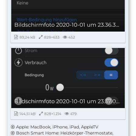
Bildschirmfoto 2020-10-01 um 23.36.32.png
89,24 kB
828×633
452
Bildschirmfoto 2020-10-01 um 23.37.07.png
144,51 kB
828×1.214
479
⦿ Apple: MacBook, iPhone, iPad, AppleTV
⦿ Bosch Smart Home: Heizkörper-Thermostate,