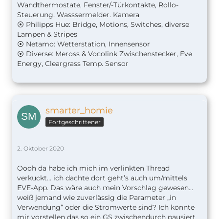
Wandthermostate, Fenster/-Türkontakte, Rollo-
Steuerung, Wasssermelder. Kamera
⦿ Philipps Hue: Bridge, Motions, Switches, diverse
Lampen & Stripes
⦿ Netamo: Wetterstation, Innensensor
⦿ Diverse: Meross & Vocolink Zwischenstecker, Eve
Energy, Cleargrass Temp. Sensor
smarter_homie
Fortgeschrittener
2. Oktober 2020
Oooh da habe ich mich im verlinkten Thread
verkuckt... ich dachte dort geht’s auch um/mittels
EVE-App. Das wäre auch mein Vorschlag gewesen...
weiß jemand wie zuverlässig die Parameter „in
Verwendung“ oder die Stromwerte sind? Ich könnte
mir vorstellen das so ein GS zwischendurch pausiert