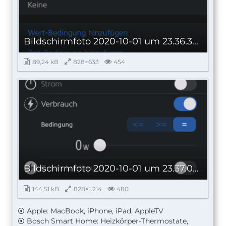
Bildschirmfoto 2020-10-01 um 23.36.32.png
89,24 kB
828×633
454
Bildschirmfoto 2020-10-01 um 23.37.07.png
144,51 kB
828×1.214
480
⦿ Apple: MacBook, iPhone, iPad, AppleTV
⦿ Bosch Smart Home: Heizkörper-Thermostate,