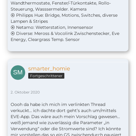
Wandthermostate, Fenster/-Türkontakte, Rollo-
Steuerung, Wasssermelder. Kamera
⦿ Philipps Hue: Bridge, Motions, Switches, diverse
Lampen & Stripes
⦿ Netamo: Wetterstation, Innensensor
⦿ Diverse: Meross & Vocolink Zwischenstecker, Eve
Energy, Cleargrass Temp. Sensor
smarter_homie
Fortgeschrittener
2. Oktober 2020
Oooh da habe ich mich im verlinkten Thread
verkuckt... ich dachte dort geht’s auch um/mittels
EVE-App. Das wäre auch mein Vorschlag gewesen...
weiß jemand wie zuverlässig die Parameter „in
Verwendung“ oder die Stromwerte sind? Ich könnte
mir vorstellen das so ein GS zwischendurch pausiert