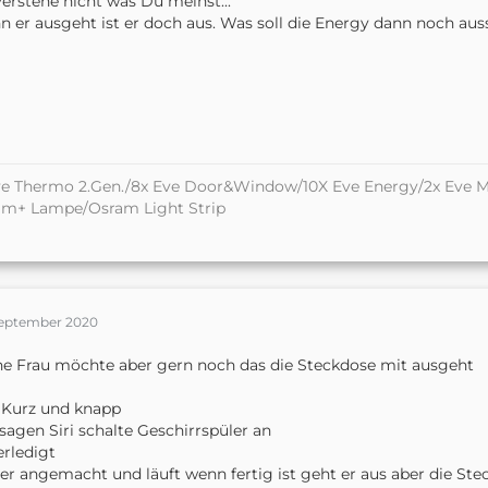
verstehe nicht was Du meinst...
 er ausgeht ist er doch aus. Was soll die Energy dann noch aus
e Thermo 2.Gen./8x Eve Door&Window/10X Eve Energy/2x Eve M
am+ Lampe/Osram Light Strip
September 2020
e Frau möchte aber gern noch das die Steckdose mit ausgeht
 Kurz und knapp
sagen Siri schalte Geschirrspüler an
 erledigt
er angemacht und läuft wenn fertig ist geht er aus aber die Ste