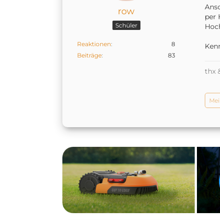
Ansc
row
per 
Schüler
Hoc
Reaktionen
8
Ken
Beiträge
83
thx 
Mei