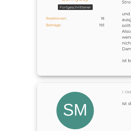
Stro
Fortgeschrittener
und 
Reaktionen
18
ausg
Beiträge
193
soll
Also
wenn
nich
Dami
ist 
1. Ok
Ist 