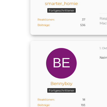
smarter_homie
Fortgeschrittener
Rasp
Reaktionen
37
MacM
Beiträge
536
1. Ok
Nein
Bennyboy
Fortgeschrittener
Reaktionen
18
Beiträge
193