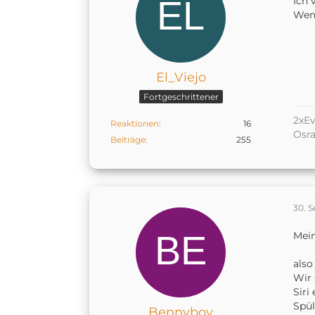
Ich 
Wenn
El_Viejo
Fortgeschrittener
2xEv
Reaktionen
16
Osr
Beiträge
255
30. 
Mein
also
Wir 
Siri
Spül
Bennyboy