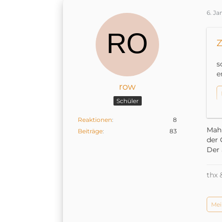
6. J
Z
s
e
row
Schüler
Reaktionen
8
Mahl
Beiträge
83
der 
Der 
thx 
Mei