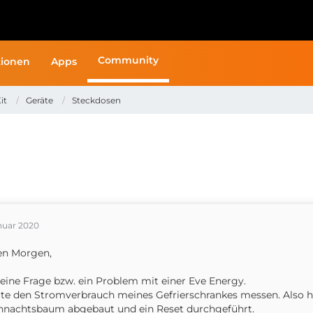
Community
ionen
Apps
it
Geräte
Steckdosen
anuar 2020
en Morgen,
eine Frage bzw. ein Problem mit einer Eve Energy.
te den Stromverbrauch meines Gefrierschrankes messen. Also h
nachtsbaum abgebaut und ein Reset durchgeführt.