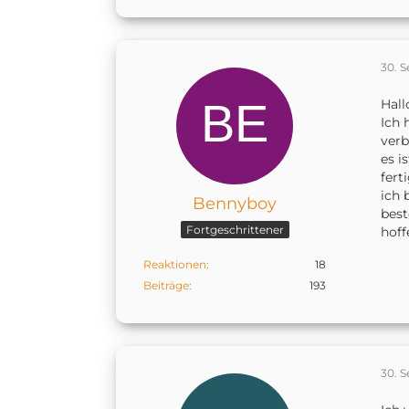
30. 
Hall
Ich 
verb
es i
fert
ich 
Bennyboy
best
Fortgeschrittener
hoff
Reaktionen
18
Beiträge
193
30. 