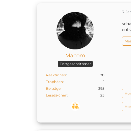
3. J
scha
ents
Mes
Macom
Fortgeschrittener
Reaktionen
70
Trophäen
1
Beiträge
395
Ho
Lesezeichen
25
Hom