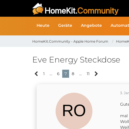
Heute
Geräte
Angebote
Automat
HomeKit.Community - Apple Home Forum
HomeK
Eve Energy Steckdose
1
…
6
7
8
…
11
3. J
Gut
mal 
Woll
Weih