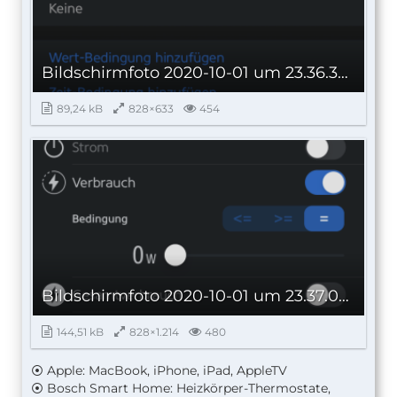
Bildschirmfoto 2020-10-01 um 23.36.32.png
89,24 kB
828×633
454
Bildschirmfoto 2020-10-01 um 23.37.07.png
144,51 kB
828×1.214
480
⦿ Apple: MacBook, iPhone, iPad, AppleTV
⦿ Bosch Smart Home: Heizkörper-Thermostate,