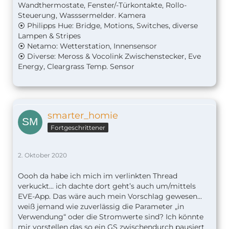
Wandthermostate, Fenster/-Türkontakte, Rollo-
Steuerung, Wasssermelder. Kamera
⦿ Philipps Hue: Bridge, Motions, Switches, diverse
Lampen & Stripes
⦿ Netamo: Wetterstation, Innensensor
⦿ Diverse: Meross & Vocolink Zwischenstecker, Eve
Energy, Cleargrass Temp. Sensor
smarter_homie
Fortgeschrittener
2. Oktober 2020
Oooh da habe ich mich im verlinkten Thread
verkuckt... ich dachte dort geht’s auch um/mittels
EVE-App. Das wäre auch mein Vorschlag gewesen...
weiß jemand wie zuverlässig die Parameter „in
Verwendung“ oder die Stromwerte sind? Ich könnte
mir vorstellen das so ein GS zwischendurch pausiert