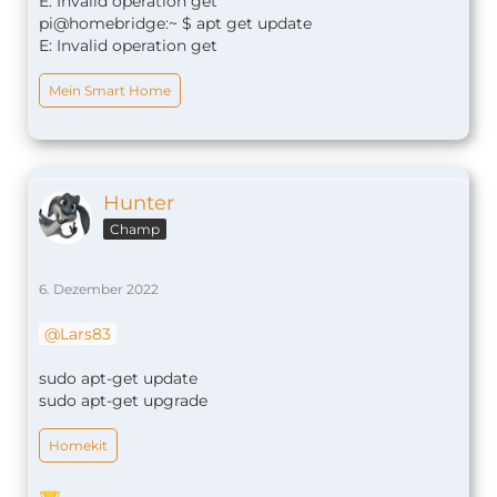
E: Invalid operation get
pi@homebridge:~ $ apt get update
E: Invalid operation get
Mein Smart Home
Hunter
Champ
6. Dezember 2022
Lars83
sudo apt-get update
sudo apt-get upgrade
Homekit