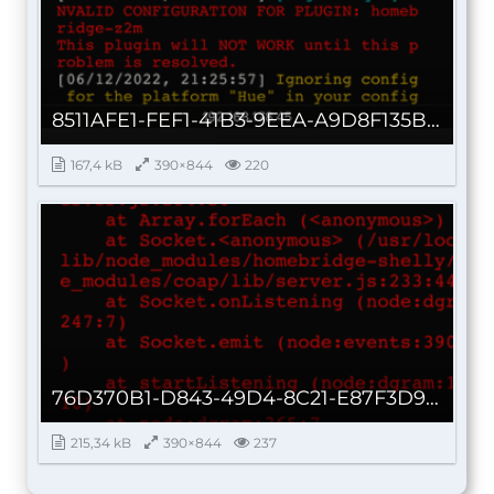
8511AFE1-FEF1-41B3-9EEA-A9D8F135B916_autoscaled.png
167,4 kB
390×844
220
76D370B1-D843-49D4-8C21-E87F3D97B09A_autoscaled.png
215,34 kB
390×844
237