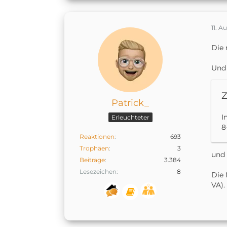
11. A
Die 
Und 
Z
Patrick_
I
Erleuchteter
8
Reaktionen
693
Trophäen
3
und 
Beiträge
3.384
Lesezeichen
8
Die 
VA).