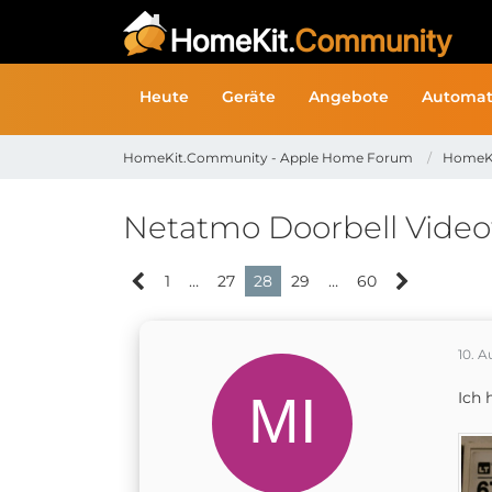
Heute
Geräte
Angebote
Automat
HomeKit.Community - Apple Home Forum
HomeK
Netatmo Doorbell Video
1
…
27
28
29
…
60
10. A
Ich 