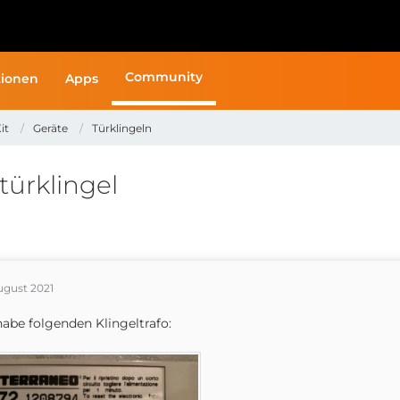
Community
ionen
Apps
it
Geräte
Türklingeln
türklingel
ugust 2021
habe folgenden Klingeltrafo: