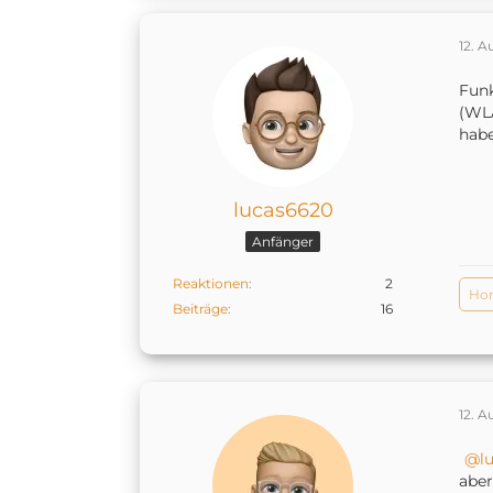
12. A
Fun
(WLA
hab
lucas6620
Anfänger
Reaktionen
2
Ho
Beiträge
16
12. A
l
aber