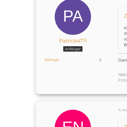
Z
I
W
i
Patrick4711
B
Anfänger
Beiträge
2
Dank
Neta
Frit
11. A