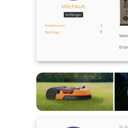
Milchkuh
Anfänger
Reaktionen
1
Beiträge
7
Welc
Erst
10. A