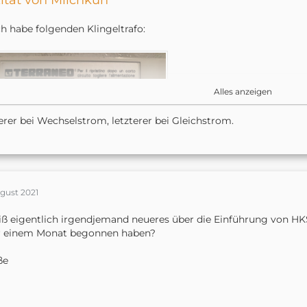
itat von Milchkuh
ch habe folgenden Klingeltrafo:
Alles anzeigen
erer bei Wechselstrom, letzterer bei Gleichstrom.
elcher Wert gilt jetzt, 12V 1A oder 8V 0,2A?
ugust 2021
rsterer würde für die Netatmo Klingel ja reichen, letzteres aber 
all.
eiß eigentlich irgendjemand neueres über die Einführung von HKS
r einem Monat begonnen haben?
ße