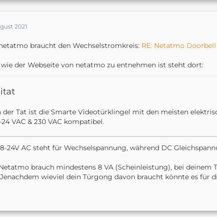
ugust 2021
netatmo braucht den Wechselstromkreis:
RE: Netatmo Doorbell 
wie der Webseite von netatmo zu entnehmen ist steht dort:
itat
n der Tat ist die Smarte Videotürklingel mit den meisten elektri
-24 VAC & 230 VAC kompatibel.
8-24V AC steht für Wechselspannung, während DC Gleichspann
Netatmo brauch mindestens 8 VA (Scheinleistung), bei deinem Tra
 Jenachdem wieviel dein Türgong davon braucht könnte es für d