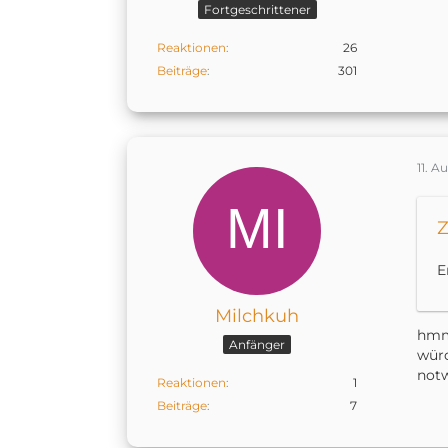
Fortgeschrittener
Reaktionen
26
Beiträge
301
11. A
Z
E
Milchkuh
hmm,
Anfänger
würd
notw
Reaktionen
1
Beiträge
7