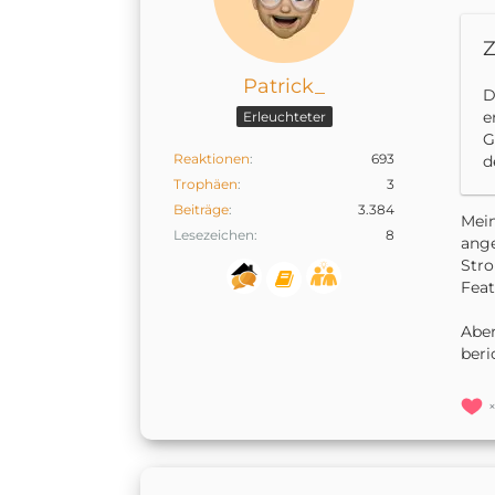
Z
Patrick_
D
e
Erleuchteter
G
Reaktionen
693
d
Trophäen
3
Beiträge
3.384
Mein
Lesezeichen
8
ange
Stro
Feat
Aber
beri