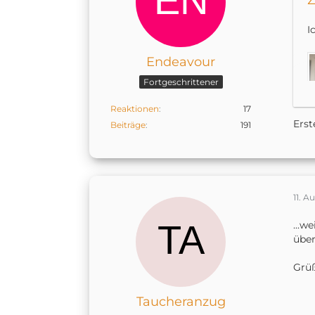
Z
I
Endeavour
Fortgeschrittener
Reaktionen
17
Erst
Beiträge
191
W
11. A
E
F
...w
übe
Grü
Taucheranzug