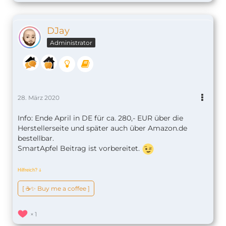
DJay
Administrator
28. März 2020
Info: Ende April in DE für ca. 280,- EUR über die
Herstellerseite und später auch über Amazon.de
bestellbar.
SmartApfel Beitrag ist vorbereitet.
Hilfreich?
ↆ
[ ☕️✨ Buy me a coffee ]
1