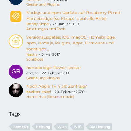
Geräte und Plugins
Node.js und npm Update auf Raspberry Pi mit
Homebridge (so Klappt´s auf alle Fälle)
Bobby Slope
23. Januar 2019
Anleitungen und Tools
Versionsupdates: iOS, macOS, Homebridge,
npm, Node.js, Plugins, Apps, Firmware und
sonstiges ...
Nastra
3. Mai 2017
Sonstiges
homebridge-flower-sensor
grover
22. Februar 2018
Geräte und Plugins
Noch Apple TV 4 als Zentrale?
boehser enkel
20. Februar 2020
Home Hub (Steuerzentrale)
Tags
HomeKit
Heizung
Wlan
WIFI
Rio Heating