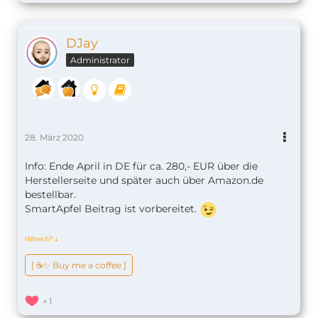
DJay
Administrator
28. März 2020
Info: Ende April in DE für ca. 280,- EUR über die
Herstellerseite und später auch über Amazon.de
bestellbar.
SmartApfel Beitrag ist vorbereitet.
Hilfreich?
ↆ
[ ☕️✨ Buy me a coffee ]
1