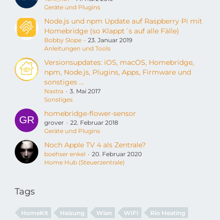
Geräte und Plugins
Node.js und npm Update auf Raspberry Pi mit
Homebridge (so Klappt´s auf alle Fälle)
Bobby Slope
23. Januar 2019
Anleitungen und Tools
Versionsupdates: iOS, macOS, Homebridge,
npm, Node.js, Plugins, Apps, Firmware und
sonstiges ...
Nastra
3. Mai 2017
Sonstiges
homebridge-flower-sensor
grover
22. Februar 2018
Geräte und Plugins
Noch Apple TV 4 als Zentrale?
boehser enkel
20. Februar 2020
Home Hub (Steuerzentrale)
Tags
HomeKit
Heizung
Wlan
WIFI
Rio Heating