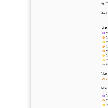
Hoff
Bish
Alar
Alar
foru
Alar