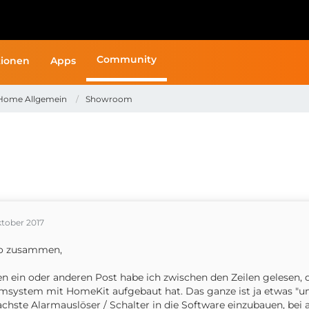
Community
ionen
Apps
Home Allgemein
Showroom
ktober 2017
lo zusammen,
en ein oder anderen Post habe ich zwischen den Zeilen gelesen, 
msystem mit HomeKit aufgebaut hat. Das ganze ist ja etwas "um d
achste Alarmauslöser / Schalter in die Software einzubauen, bei 