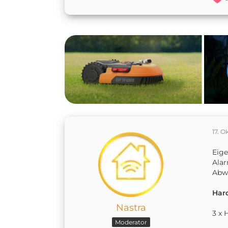
17. O
Eige
Alar
Abw
Har
Nastra
3 x 
Moderator