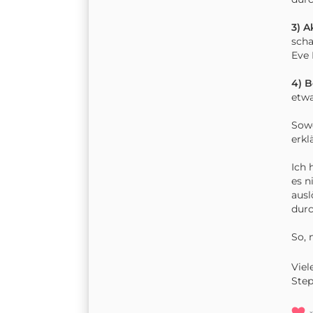
3) A
scha
Eve 
4) 
etwa
Sowe
erkl
Ich 
es n
ausl
durc
So, 
Viel
Ste