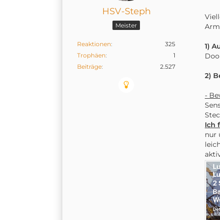
HSV-Steph
Viel
Meister
Arme
Reaktionen
325
1) A
Trophäen
1
Door
Beiträge
2.527
2) 
- Be
Sen
Stec
Ich 
nur 
leic
akti