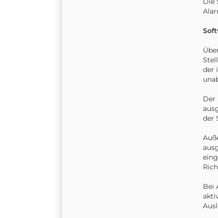
Die 
Alar
Soft
Über
Stel
der 
unab
Der 
ausg
der 
Auße
ausg
eing
Rich
Bei 
akti
Ausl