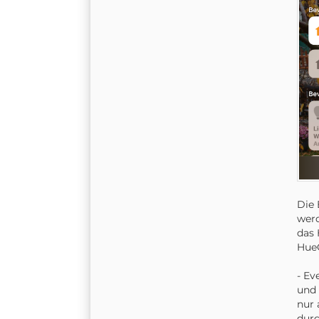
Die 
werd
das 
HueG
- Ev
und 
nur 
durc