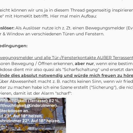
leicht können wir uns ja in diesem Thread gegenseitig inspirier
" mit HomeKit betrifft. Hier mal mein Aufbau:
uslöser:
Als Auslöser nutze ich z. Zt. einen Bewegungsmelder (Ev
 & Window an verschiedenen Türen und Fenstern.
Bedingungen:
wegungsmelder und alle Tür-/Fensterkontakte AUßER Terrassent
soren Bewegung / Öffnen erkennen,
aber nur
, wenn eine bestim
kdose dient mir also quasi als "Scharfschaltung" und ersetzt dam
finde dies absolut notwendig und würde mich freuen zu höre
über Abwesenheit macht z. B. nachts keinen Sinn, wenn wir fried
hter zu machen habe ich eine Szene erstellt ("Sicherung"), die ni
vieren, damit ist der Alarm "scharf":