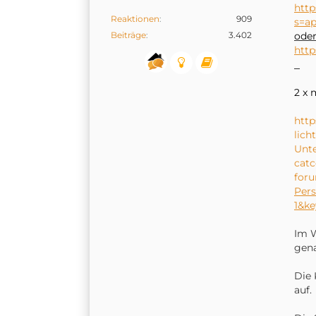
http
Reaktionen
909
s=ap
Beiträge
3.402
ode
htt
2 x 
http
lich
Unte
catc
foru
Per
1&ke
Im W
gena
Die 
auf.