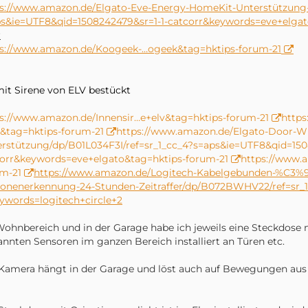
s://www.amazon.de/Elgato-Eve-Energy-HomeKit-Unterstützung-ze
s&ie=UTF8&qid=1508242479&sr=1-1-catcorr&keywords=eve+elgat
r
ps://www.amazon.de/Koogeek-…ogeek&tag=hktips-forum-21
mit Sirene von ELV bestückt
s://www.amazon.de/Innensir…e+elv&tag=hktips-forum-21
http
t&tag=hktips-forum-21
https://www.amazon.de/Elgato-Door-W
rstützung/dp/B01L034F3I/ref=sr_1_cc_4?s=aps&ie=UTF8&qid=150
orr&keywords=eve+elgato&tag=hktips-forum-21
https://www.
m-21
https://www.amazon.de/Logitech-Kabelgebunden-%C3
sonenerkennung-24-Stunden-Zeitraffer/dp/B072BWHV22/ref=sr_
ywords=logitech+circle+2
ohnbereich und in der Garage habe ich jeweils eine Steckdose 
nnten Sensoren im ganzen Bereich installiert an Türen etc.
Kamera hängt in der Garage und löst auch auf Bewegungen aus 