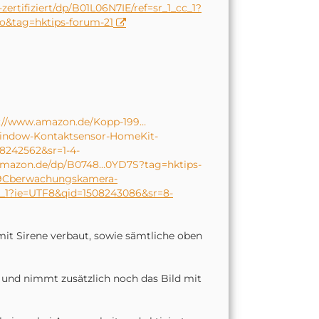
rtifiziert/dp/B01L06N7IE/ref=sr_1_cc_1?
o&tag=hktips-forum-21
s://www.amazon.de/Kopp-199…
indow-Kontaktsensor-HomeKit-
8242562&sr=1-4-
amazon.de/dp/B0748…0YD7S?tag=hktips-
%9Cberwachungskamera-
1_1?ie=UTF8&qid=1508243086&sr=8-
mit Sirene verbaut, sowie sämtliche oben
und nimmt zusätzlich noch das Bild mit