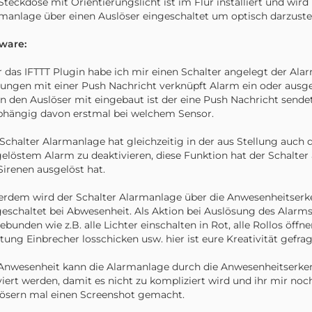
Steckdose mit Orientierungslicht ist im Flur installiert und wird
manlage über einen Auslöser eingeschaltet um optisch darzustell
ware:
 das IFTTT Plugin habe ich mir einen Schalter angelegt der Alarm
lungen mit einer Push Nachricht verknüpft Alarm ein oder ausge
in den Auslöser mit eingebaut ist der eine Push Nachricht send
hängig davon erstmal bei welchem Sensor.
Schalter Alarmanlage hat gleichzeitig in der aus Stellung auch 
elöstem Alarm zu deaktivieren, diese Funktion hat der Schalt
Sirenen ausgelöst hat.
rdem wird der Schalter Alarmanlage über die Anwesenheitser
eschaltet bei Abwesenheit. Als Aktion bei Auslösung des Alarm
ebunden wie z.B. alle Lichter einschalten in Rot, alle Rollos öff
tung Einbrecher losschicken usw. hier ist eure Kreativität gefrag
Anwesenheit kann die Alarmanlage durch die Anwesenheitserk
viert werden, damit es nicht zu kompliziert wird und ihr mir no
ösern mal einen Screenshot gemacht.