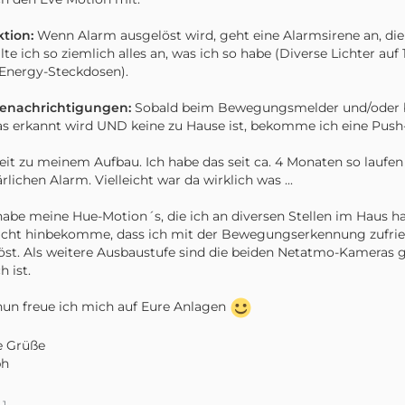
ktion:
Wenn Alarm ausgelöst wird, geht eine Alarmsirene an, die
lte ich so ziemlich alles an, was ich so habe (Diverse Lichter auf
Energy-Steckdosen).
Benachrichtigungen:
Sobald beim Bewegungsmelder und/oder be
s erkannt wird UND keine zu Hause ist, bekomme ich eine Push-
it zu meinem Aufbau. Ich habe das seit ca. 4 Monaten so laufen 
ärlichen Alarm. Vielleicht war da wirklich was ...
habe meine Hue-Motion´s, die ich an diversen Stellen im Haus h
icht hinbekomme, dass ich mit der Bewegungserkennung zufrie
öst. Als weitere Ausbaustufe sind die beiden Netatmo-Kameras
h ist.
nun freue ich mich auf Eure Anlagen
e Grüße
ph
1