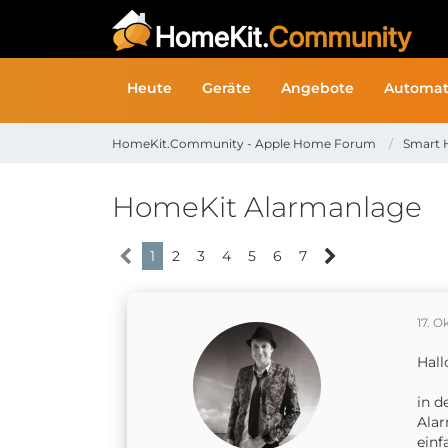
Heute
Geräte
Angebote
Automat
HomeKit.Community - Apple Home Forum
Smart 
HomeKit Alarmanlage
1
2
3
4
5
6
7
17. O
Hal
in d
Alar
einf