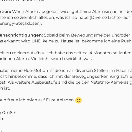
ktion:
Wenn Alarm ausgelöst wird, geht eine Alarmsirene an, die
lte ich so ziemlich alles an, was ich so habe (Diverse Lichter auf
Energy-Steckdosen).
Benachrichtigungen:
Sobald beim Bewegungsmelder und/oder be
s erkannt wird UND keine zu Hause ist, bekomme ich eine Push-
it zu meinem Aufbau. Ich habe das seit ca. 4 Monaten so laufen 
ärlichen Alarm. Vielleicht war da wirklich was ...
habe meine Hue-Motion´s, die ich an diversen Stellen im Haus h
icht hinbekomme, dass ich mit der Bewegungserkennung zufrie
öst. Als weitere Ausbaustufe sind die beiden Netatmo-Kameras
h ist.
nun freue ich mich auf Eure Anlagen
e Grüße
ph
1