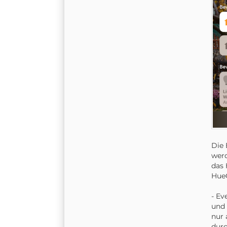
Die 
werd
das 
HueG
- Ev
und 
nur 
durc