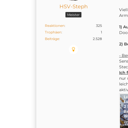
HSV-Steph
Viel
Meister
Arme
Reaktionen
325
1) A
Trophäen
1
Door
Beiträge
2.528
2) 
- Be
Sen
Stec
Ich 
nur 
leic
akti