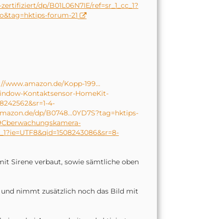
rtifiziert/dp/B01L06N7IE/ref=sr_1_cc_1?
o&tag=hktips-forum-21
s://www.amazon.de/Kopp-199…
indow-Kontaktsensor-HomeKit-
8242562&sr=1-4-
amazon.de/dp/B0748…0YD7S?tag=hktips-
%9Cberwachungskamera-
1_1?ie=UTF8&qid=1508243086&sr=8-
mit Sirene verbaut, sowie sämtliche oben
und nimmt zusätzlich noch das Bild mit