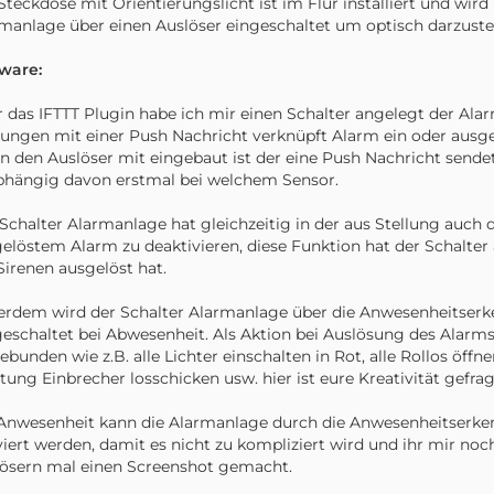
Steckdose mit Orientierungslicht ist im Flur installiert und wird
manlage über einen Auslöser eingeschaltet um optisch darzustell
ware:
 das IFTTT Plugin habe ich mir einen Schalter angelegt der Alarm
lungen mit einer Push Nachricht verknüpft Alarm ein oder ausge
in den Auslöser mit eingebaut ist der eine Push Nachricht send
hängig davon erstmal bei welchem Sensor.
Schalter Alarmanlage hat gleichzeitig in der aus Stellung auch 
elöstem Alarm zu deaktivieren, diese Funktion hat der Schalt
Sirenen ausgelöst hat.
rdem wird der Schalter Alarmanlage über die Anwesenheitser
eschaltet bei Abwesenheit. Als Aktion bei Auslösung des Alarm
ebunden wie z.B. alle Lichter einschalten in Rot, alle Rollos öff
tung Einbrecher losschicken usw. hier ist eure Kreativität gefrag
Anwesenheit kann die Alarmanlage durch die Anwesenheitserk
viert werden, damit es nicht zu kompliziert wird und ihr mir no
ösern mal einen Screenshot gemacht.