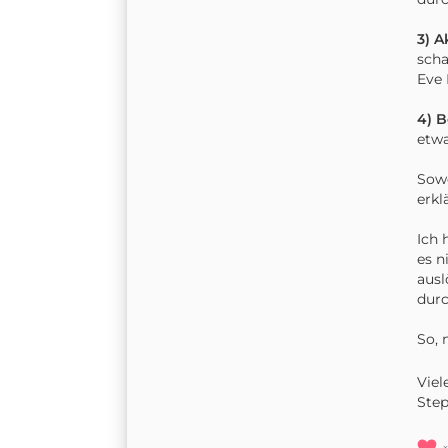
3) A
scha
Eve 
4) 
etwa
Sowe
erkl
Ich 
es n
ausl
durc
So, 
Viel
Ste