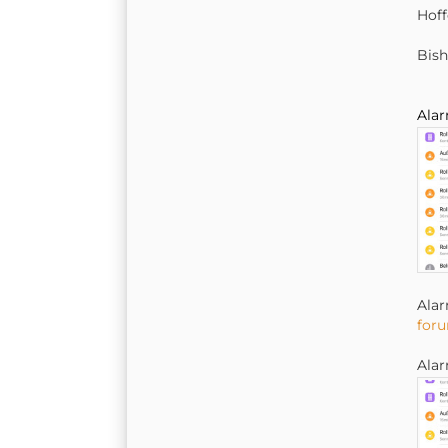
Hoff
Bish
Alar
Alar
foru
Alar