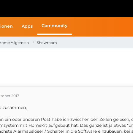
Community
ionen
Apps
Home Allgemein
Showroom
ktober 2017
lo zusammen,
en ein oder anderen Post habe ich zwischen den Zeilen gelesen, 
msystem mit HomeKit aufgebaut hat. Das ganze ist ja etwas "um d
achste Alarmauslöser / Schalter in die Software einzubauen, bei 