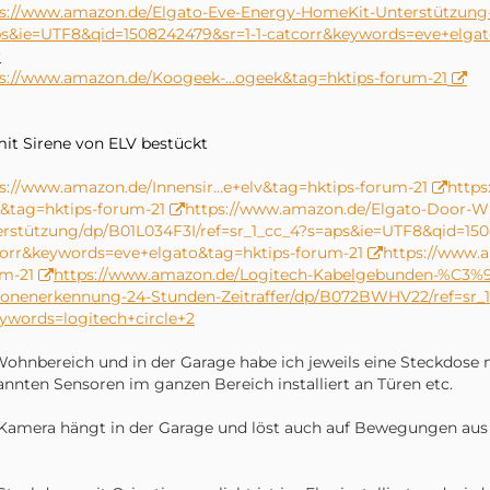
s://www.amazon.de/Elgato-Eve-Energy-HomeKit-Unterstützung-ze
s&ie=UTF8&qid=1508242479&sr=1-1-catcorr&keywords=eve+elgat
r
ps://www.amazon.de/Koogeek-…ogeek&tag=hktips-forum-21
mit Sirene von ELV bestückt
s://www.amazon.de/Innensir…e+elv&tag=hktips-forum-21
http
t&tag=hktips-forum-21
https://www.amazon.de/Elgato-Door-W
rstützung/dp/B01L034F3I/ref=sr_1_cc_4?s=aps&ie=UTF8&qid=150
orr&keywords=eve+elgato&tag=hktips-forum-21
https://www.
m-21
https://www.amazon.de/Logitech-Kabelgebunden-%C3
sonenerkennung-24-Stunden-Zeitraffer/dp/B072BWHV22/ref=sr_
ywords=logitech+circle+2
ohnbereich und in der Garage habe ich jeweils eine Steckdose 
nnten Sensoren im ganzen Bereich installiert an Türen etc.
Kamera hängt in der Garage und löst auch auf Bewegungen aus 