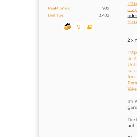
http
Reaktionen
909
s=ap
Beiträge
3.402
ode
htt
2 x 
http
lich
Unte
catc
foru
Per
1&ke
Im W
gena
Die 
auf.