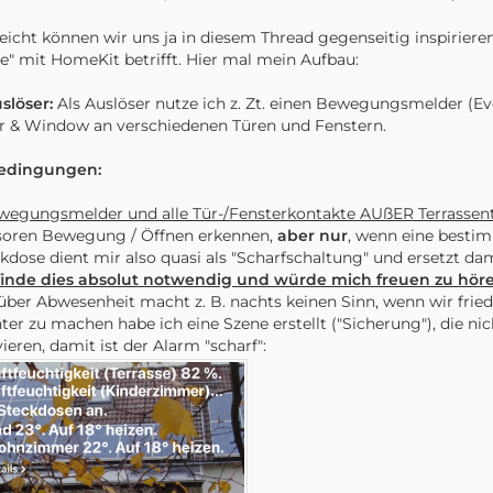
leicht können wir uns ja in diesem Thread gegenseitig inspirier
" mit HomeKit betrifft. Hier mal mein Aufbau:
uslöser:
Als Auslöser nutze ich z. Zt. einen Bewegungsmelder (Ev
 & Window an verschiedenen Türen und Fenstern.
Bedingungen:
wegungsmelder und alle Tür-/Fensterkontakte AUßER Terrassent
soren Bewegung / Öffnen erkennen,
aber nur
, wenn eine bestim
kdose dient mir also quasi als "Scharfschaltung" und ersetzt dam
finde dies absolut notwendig und würde mich freuen zu höre
über Abwesenheit macht z. B. nachts keinen Sinn, wenn wir fried
hter zu machen habe ich eine Szene erstellt ("Sicherung"), die ni
vieren, damit ist der Alarm "scharf":