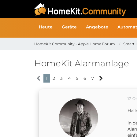
Heute
Geräte
Angebote
Automat
HomeKit.Community - Apple Home Forum
Smart 
HomeKit Alarmanlage
1
2
3
4
5
6
7
17. O
Hal
in d
Alar
einf