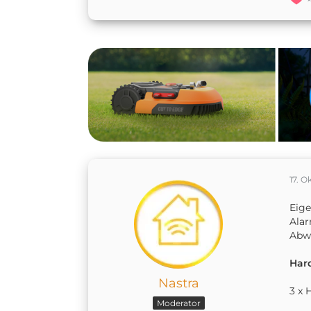
17. O
Eige
Alar
Abw
Har
Nastra
3 x 
Moderator