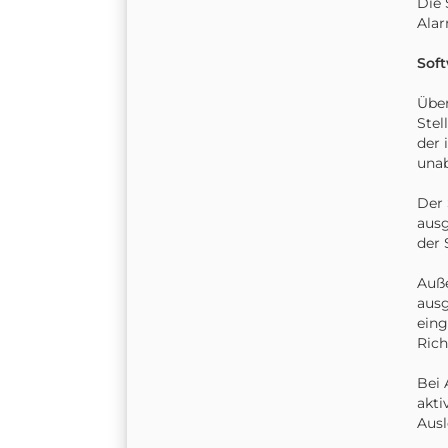
Die 
Alar
Soft
Über
Stel
der 
unab
Der 
ausg
der 
Auße
ausg
eing
Rich
Bei 
akti
Ausl