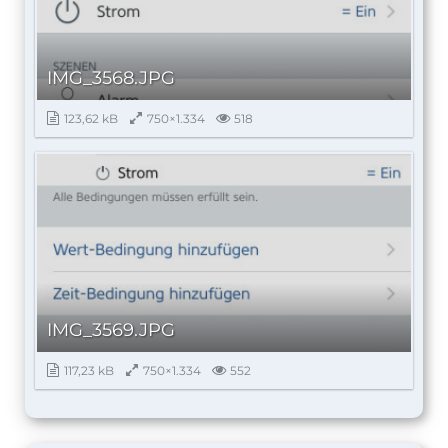
IMG_3568.JPG
123,62 kB
750×1.334
518
IMG_3569.JPG
117,23 kB
750×1.334
552