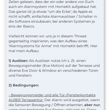
Zeilen gelesen, dass der ein oder andere von Euch
auch ein Alarmsystem mit HomeKit aufgebaut hat.
Das ganze ist ja etwas "um die Ecke", da Apple es
nicht schafft, einfachste Alarmauslöser / Schalter in
die Software einzubauen, bei anderen Systemen ja
eins der Basics.
Vielleicht können wir uns ja in diesem Thread
gegenseitig inspirieren, was den Aufbau eines
"Alarmsystems für Arme" mit HomeKit betrifft. Hier
mal mein Aufbau:
1) Auslöser:
Als Auslöser nutze ich z. Zt. einen
Bewegungsmelder (Eve Motion) auf der Terrasse und
diverse Eve Door & Window an verschiedenen Türen
und Fenstern.
2) Bedingungen:
- Bewegungsmelder und alle Tür-/Fensterkontakte
AUßER Terrassentür:
Der Alarm wird ausgelöst, wenn
die Sensoren Bewegung / Öffnen erkennen,
aber nur
,
wenn eine bestimmt Eve Energy aktiviert ist. Diese