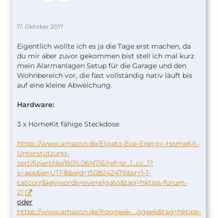
17. Oktober 2017
Eigentlich wollte ich es ja die Tage erst machen, da
du mir aber zuvor gekommen bist stell ich mal kurz
mein Alarmanlagen Setup für die Garage und den
Wohnbereich vor, die fast vollständig nativ läuft bis
auf eine kleine Abweichung.
Hardware:
3 x HomeKit fähige Steckdose
https://www.amazon.de/Elgato-Eve-Energy-HomeKit-
Unterstützung-
zertifiziert/dp/B01L06N7IE/ref=sr_1_cc_1?
s=aps&ie=UTF8&qid=1508242479&sr=1-1-
catcorr&keywords=eve+elgato&tag=hktips-forum-
21
oder
https://www.amazon.de/Koogeek-…ogeek&tag=hktips-