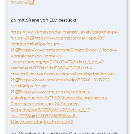
forum-21
2 x mit Sirene von ELV bestückt
https://www.amazon.de/Innensir…e+elv&tag=hktips-
forum-21
https://www.amazon.de/Kopp-199…
licht&tag=hktips-forum-
21
https://www.amazon.de/Elgato-Door-Window-
Kontaktsensor-HomeKit-
Unterstützung/dp/B01L034F3I/ref=sr_1_cc_4?
s=aps&ie=UTF8&qid=1508242562&sr=1-4-
catcorr&keywords=eve+elgato&tag=hktips-forum-
21
https://www.amazon.de/dp/B0748…0YD7S?
tag=hktips-forum-
21
https://www.amazon.de/Logitech-
Kabelgebunden-%C3%9Cberwachungskamera-
Personenerkennung-24-Stunden-
Zeitraffer/dp/B072BWHV22/ref=sr_1_1?
ie=UTF8&qid=1508243086&sr=8-
1&keywords=logitech+circle+2
Im Wohnbereich und in der Garage habe ich jeweils