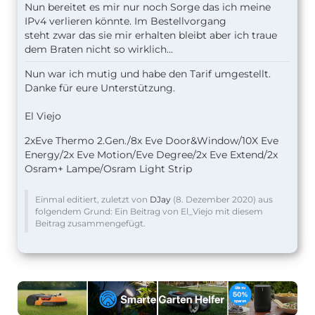
Nun bereitet es mir nur noch Sorge das ich meine
IPv4 verlieren könnte. Im Bestellvorgang
steht zwar das sie mir erhalten bleibt aber ich traue
dem Braten nicht so wirklich...
Nun war ich mutig und habe den Tarif umgestellt.
Danke für eure Unterstützung.
El Viejo
2xEve Thermo 2.Gen./8x Eve Door&Window/10X Eve
Energy/2x Eve Motion/Eve Degree/2x Eve Extend/2x
Osram+ Lampe/Osram Light Strip
Einmal editiert, zuletzt von
DJay
(
8. Dezember 2020
) aus
folgendem Grund: Ein Beitrag von El_Viejo mit diesem
Beitrag zusammengefügt.