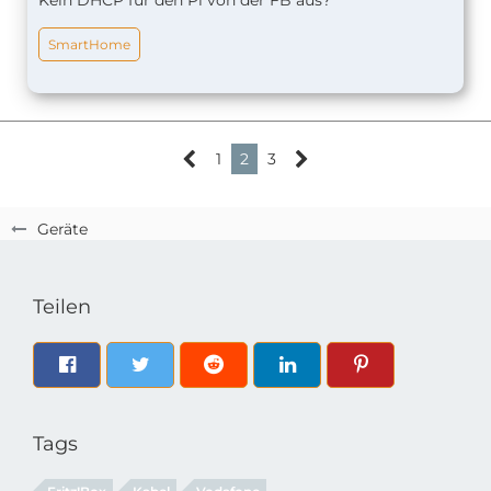
Kein DHCP für den Pi von der FB aus?
SmartHome
1
2
3
Geräte
Teilen
Tags