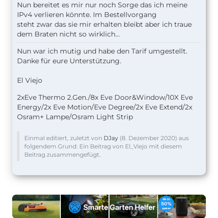
Nun bereitet es mir nur noch Sorge das ich meine
IPv4 verlieren könnte. Im Bestellvorgang
steht zwar das sie mir erhalten bleibt aber ich traue
dem Braten nicht so wirklich...
Nun war ich mutig und habe den Tarif umgestellt.
Danke für eure Unterstützung.
El Viejo
2xEve Thermo 2.Gen./8x Eve Door&Window/10X Eve
Energy/2x Eve Motion/Eve Degree/2x Eve Extend/2x
Osram+ Lampe/Osram Light Strip
Einmal editiert, zuletzt von
DJay
(
8. Dezember 2020
) aus
folgendem Grund: Ein Beitrag von El_Viejo mit diesem
Beitrag zusammengefügt.