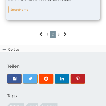
Kein DHCP für den Pi von der FB aus?
SmartHome
1
2
3
Geräte
Teilen
Tags