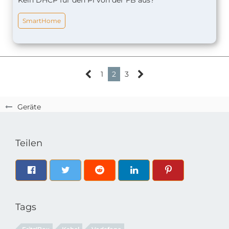
Kein DHCP für den Pi von der FB aus?
SmartHome
1
2
3
Geräte
Teilen
Tags