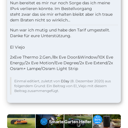
Nun bereitet es mir nur noch Sorge das ich meine
IPv4 verlieren könnte. Im Bestellvorgang
steht zwar das sie mir erhalten bleibt aber ich traue
dem Braten nicht so wirklich...
Nun war ich mutig und habe den Tarif umgestellt.
Danke für eure Unterstützung.
El Viejo
2xEve Thermo 2.Gen./8x Eve Door&Window/10X Eve
Energy/2x Eve Motion/Eve Degree/2x Eve Extend/2x
Osram+ Lampe/Osram Light Strip
Einmal editiert, zuletzt von
DJay
(
8. Dezember 2020
) aus
folgendem Grund: Ein Beitrag von El_Viejo mit diesem
Beitrag zusammengefügt.